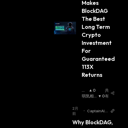
Makes 
BlockDAG 
The Best 
Long Term 
Crypto 
Investment 
For 
Guaranteed 
113X 
Returns
強
0
共
気
弱気相
0
有
相
場
:
場
:
2月
•
CaptainAltc
前
oin
Why BlockDAG, 