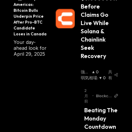
Americas: 
Before 
Bitcoin Bulls 
Claims Go 
Underpin Price 
Live While 
After Pro-BTC 
Candidate 
Solana & 
Loses in Canada
Chainlink 
Your day-
Seek 
ahead look for
April 29, 2025
Recovery
強気
0
共
相場
弱気相場
:
:
0
有
2
月
•
Blockch
前
ainRepo
rter
Beating The 
Monday 
Countdown 