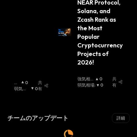
NEAR Protocol, 
Solana, and 
Zcash Rank as 
the Most 
Popular 
Cryptocurrency 
Projects of 
2026!
強気相場
0
共
強
0
共
:
弱気相場
:
0
有
気
弱気相
0
有
相
場
:
場
:
チームのアップデート
詳細