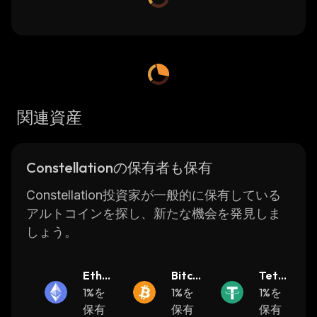
関連資産
Constellationの保有者も保有
Constellation投資家が一般的に保有している
アルトコインを探し、新たな機会を発見しま
しょう。
Ether
Bitcoi
Teth
eum
1%を
n
1%を
er
1%を
保有
保有
保有