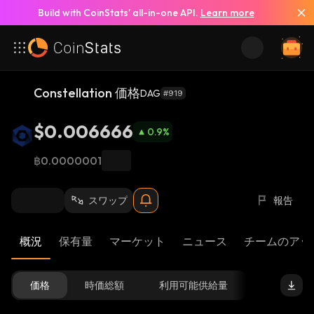
Build with CoinStats’ all-in-one API.
Learn more
Constellation 価格
DAG
#919
$0.006666
0.9
%
฿0.0000001
スワップ
報告
概況
保有量
マーケット
ニュース
チームのアッ
価格
時価総額
利用可能供給量