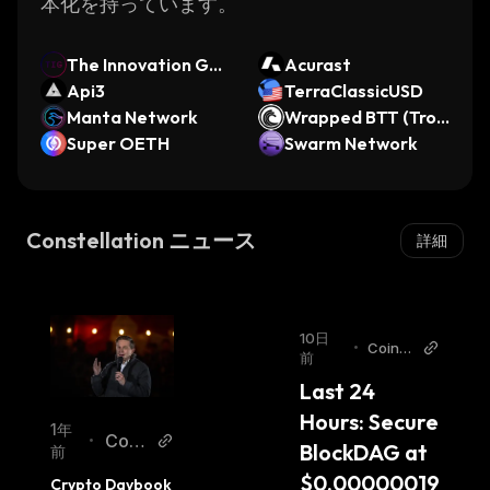
本化を持っています。
The Innovation Ga
Acurast
me
Api3
TerraClassicUSD
Manta Network
Wrapped BTT (Tro
Super OETH
n)
Swarm Network
Constellation ニュース
詳細
10日
•
CoinC
前
u
Last 24 
Hours: Secure 
1年
Coin
•
BlockDAG at 
前
Desk
$0.00000019 
Crypto Daybook 