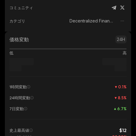
コミュニティ
Decentralized Finance (DeFi)
カテゴリ
価格変動
24H
低
高
0.1
%
1時間変動
8.5
%
24時間変動
6.7
%
7日変動
$12
史上最高値