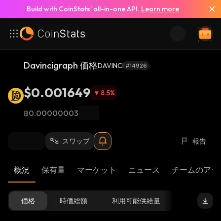
Build with CoinStats’ all-in-one API.
Learn more
Davincigraph 価格
DAVINCI
#14926
$0.001649
8.5
%
฿0.00000003
スワップ
報告
概況
保有量
マーケット
ニュース
チームのアッ
価格
時価総額
利用可能供給量