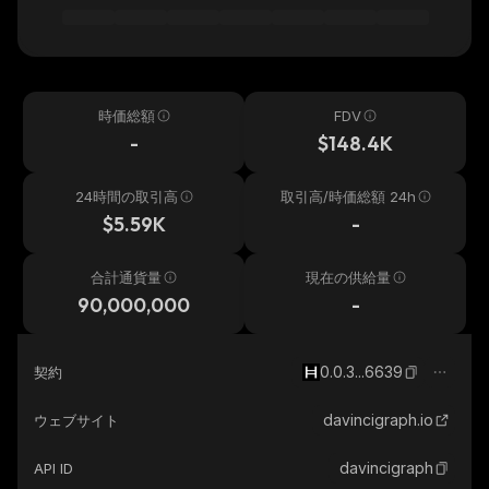
時価総額
FDV
-
$148.4K
24時間の取引高
取引高/時価総額 24h
$5.59K
-
合計通貨量
現在の供給量
90,000,000
-
0.0.3...6639
契約
davincigraph.io
ウェブサイト
davincigraph
API ID