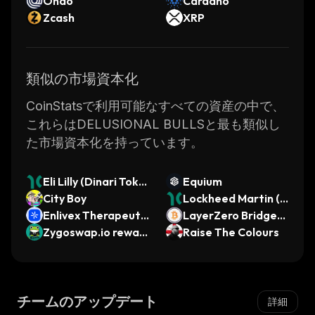
Ondo
Cardano
Zcash
XRP
類似の市場資本化
CoinStatsで利用可能なすべての資産の中で、
これらはDELUSIONAL BULLSと最も類似し
た市場資本化を持っています。
Eli Lilly (Dinari Toke
Equium
nized Stock)
City Boy
Lockheed Martin (D
Enlivex Therapeutic
inari Tokenized Sto
LayerZero Bridged
s (Ondo Tokenized)
Zygoswap.io rewar
ck)
WBTC (Aptos)
Raise The Colours
ds token
チームのアップデート
詳細