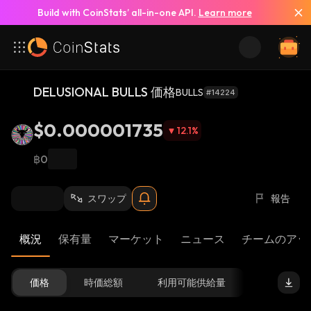
Build with CoinStats’ all-in-one API.
Learn more
DELUSIONAL BULLS 価格
BULLS
#14224
$0.000001735
12.1
%
฿0
スワップ
報告
概況
保有量
マーケット
ニュース
チームのアッ
価格
時価総額
利用可能供給量