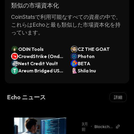
類似の市場資本化
CoinStatsで利用可能なすべての資産の中で、
これらはEchoと最も類似した市場資本化を持
っています。
ODIN Tools
CZ THE GOAT
CrowdStrike (Ondo
Photon
Tokenized Stock)
Nest Credit Vault
BETA
Areum Bridged USD
Shila Inu
T (Areum Network)
Echo ニュース
詳細
3月
•
Blockchai
前
nReporter