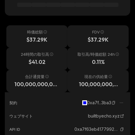
時価総額
FDV
$37.29K
$37.29K
24時間の取引高
取引高/時価総額 24h
$41.02
0.11%
合計通貨量
現在の供給量
100,000,000,00
100,000,000,00
0
0
0xa7f...3ba3
契約
builtbyecho.xyz
ウェブサイト
0xa7f63eb41779925803a3eec30890742571e63ba3_base
API ID