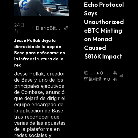
Echo Protocol 
Says 
Unauthorized 
24日
DiarioBitco
•
eBTC Minting 
前
in
on Monad 
Jesse Pollak deja la 
Caused 
dirección de la app de 
Base para enfocarse en 
$816K Impact
la infraestructura de la 
red
強気
0
共
Jesse Pollak, creador
相場
弱気相場
:
:
0
有
de Base y uno de los
principales ejecutivos
de Coinbase, anunció
que dejará de dirigir el
equipo encargado de
la aplicación de Base
tras reconocer que
varias de las apuestas
de la plataforma en
redes sociales y