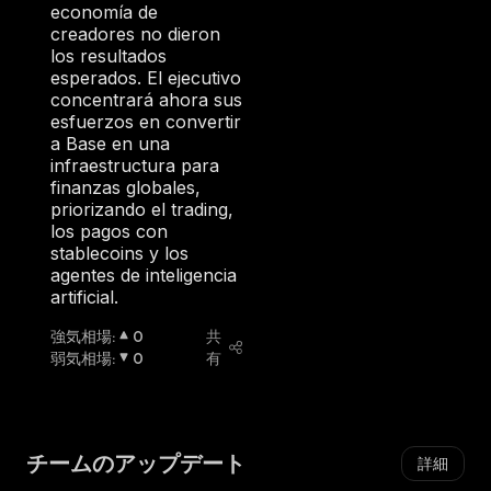
economía de
creadores no dieron
los resultados
esperados. El ejecutivo
concentrará ahora sus
esfuerzos en convertir
a Base en una
infraestructura para
finanzas globales,
priorizando el trading,
los pagos con
stablecoins y los
agentes de inteligencia
artificial.
強気相場
:
0
共
弱気相場
:
0
有
チームのアップデート
詳細