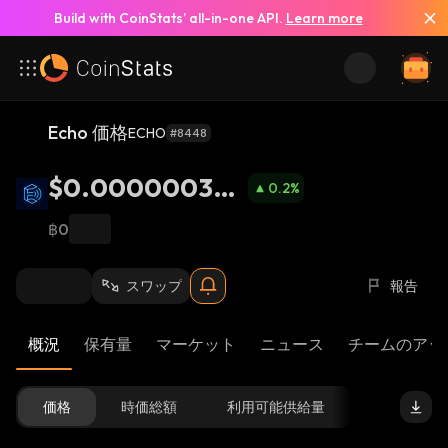
Build with CoinStats’ all-in-one API.
Learn more
Echo 価格
ECHO
#8448
$0.000000372
0.2
%
9
฿0
スワップ
報告
概況
保有量
マーケット
ニュース
チームのアッ
価格
時価総額
利用可能供給量