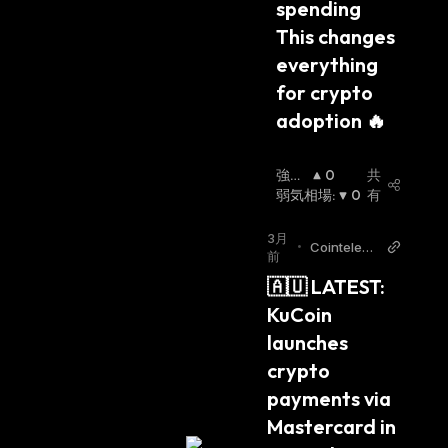
spending 
This changes 
everything 
for crypto 
adoption 🔥
強気
0
共
相場
弱気相場
:
:
0
有
3月
•
Cointelegr
前
aph Twitter
🇦🇺 LATEST: 
KuCoin 
launches 
crypto 
payments via 
Mastercard in 