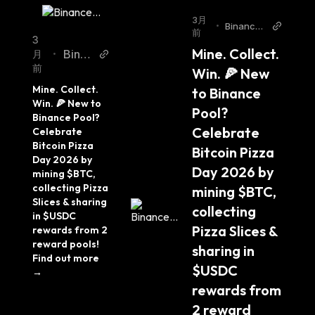
3月
•
Binance
前
Twitter
3
Mine. Collect. 
Binan
月
•
前
ce T
Win. 🍕 New 
witter
Mine. Collect. 
to Binance 
Win. 🍕 New to 
Pool? 
Binance Pool? 
Celebrate 
Celebrate 
Bitcoin Pizza 
Bitcoin Pizza 
Day 2026 by 
Day 2026 by 
mining $BTC, 
collecting Pizza 
mining $BTC, 
Slices & sharing 
collecting 
in $USDC 
Pizza Slices & 
rewards from 2 
reward pools! 
sharing in 
Find out more 
$USDC 
→
rewards from 
2 reward 