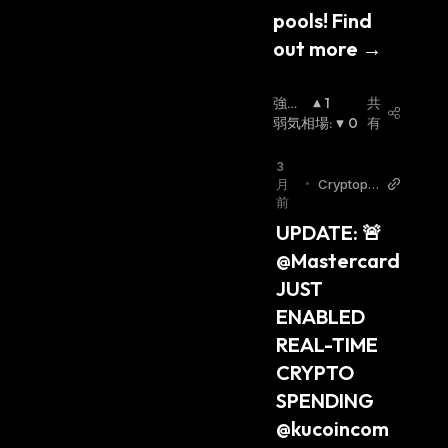
pools! Find 
out more →
強気
1
共
相場
弱気相場
:
:
0
有
3
月
•
Cryptopol
前
itan Twitt
er
UPDATE: 🚨 
@Mastercard 
JUST 
ENABLED 
REAL-TIME 
CRYPTO 
SPENDING 
@kucoincom 