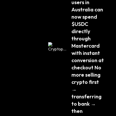
users in 
Australia can 
now spend 
$USDC 
directly 
through 
Mastercard 
with instant 
conversion at 
checkout No 
more selling 
crypto first 
→ 
transferring 
to bank → 
then 