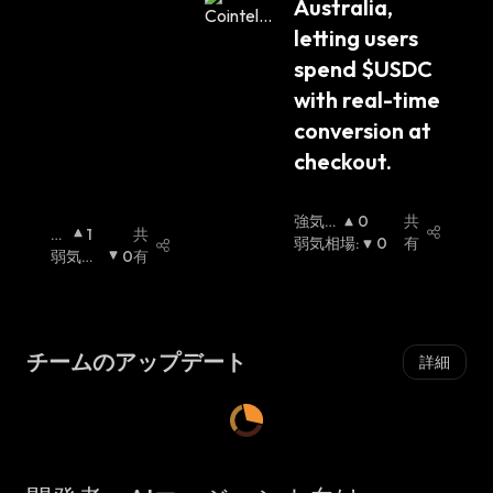
Australia, 
letting users 
spend $USDC 
with real-time 
conversion at 
checkout.
強気相
0
共
強
1
共
場
弱気相場
:
:
0
有
気
弱気相
0
有
相
場
:
場
:
チームのアップデート
詳細