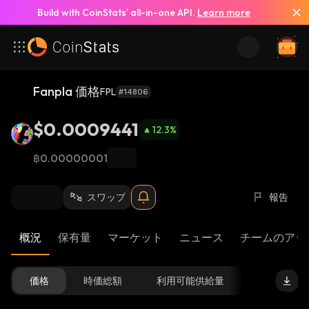
Build with CoinStats’ all-in-one API.
Learn more
Fanpla 価格
FPL
#14806
$0.0009441
12.3
%
฿0.00000001
スワップ
報告
概況
保有量
マーケット
ニュース
チームのアッ
価格
時価総額
利用可能供給量