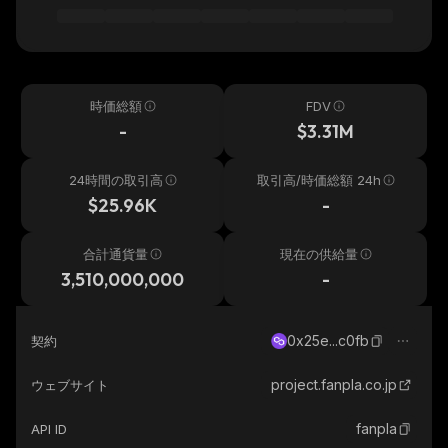
時価総額
FDV
-
$3.31M
24時間の取引高
取引高/時価総額 24h
$25.96K
-
合計通貨量
現在の供給量
3,510,000,000
-
0x25e...c0fb
契約
project.fanpla.co.jp
ウェブサイト
fanpla
API ID