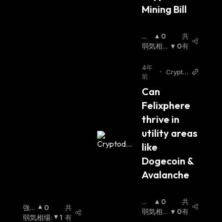
Mining Bill
強
0
共
気
弱気相
0
有
相
場
:
場
:
4年
•
Crypto
前
daily
Can 
Felixphere 
thrive in 
utility areas 
like 
Dogecoin & 
Avalanche
強
0
共
強
0
共
気
弱気相
0
有
気
弱気相場
:
1
有
相
場
: