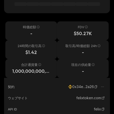
時価総額
FDV
-
$50.27K
24時間の取引高
取引高/時価総額 24h
$1.42
-
合計通貨量
現在の供給量
1,000,000,000,0
-
00
0x34e...2a26
契約
felixtoken.com
ウェブサイト
felix
API ID