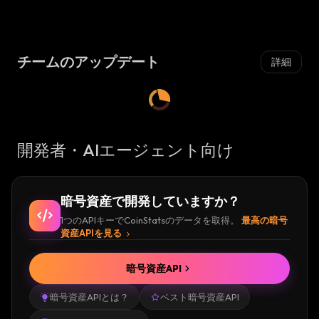
相
場
:
場
:
チームのアップデート
詳細
開発者・AIエージェント向け
暗号資産で開発していますか？
1つのAPIキーでCoinStatsのデータを取得。
最高の暗号
資産APIを見る
暗号資産API
暗号資産APIとは？
ベスト暗号資産API