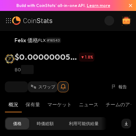
Build with CoinStats’ all-in-one API.
Learn more
Felix 価格
FLX
#16543
$0.000000050
1.8
%
27
฿0
スワップ
報告
概況
保有量
マーケット
ニュース
チームのアッ
価格
時価総額
利用可能供給量