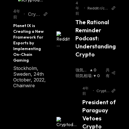
4
年
•
Reddit r/cry
4年
前
tptocurrenc
Crypt
•
前
y
odaily
The Rational 
Planet IX is 
Reminder 
Creating a New 
Framework for 
Podcast: 
Esports by 
Understanding 
Implementing 
Crypto
On-Chain 
Gaming
Stockholm,
強気相
0
共
Sweden, 24th
場
弱気相場
:
:
0
有
October, 2022,
Chainwire
4年
•
Crypto
前
daily
President of 
Paraguay 
Vetoes 
Crypto 