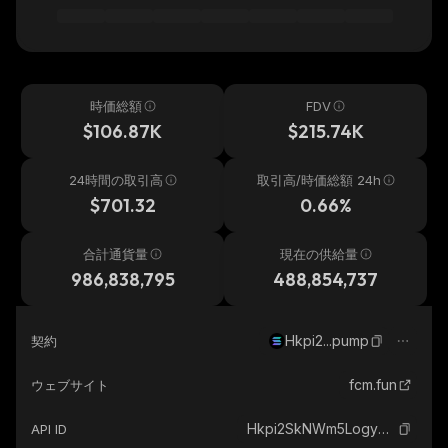
時価総額
FDV
$106.87K
$215.74K
24時間の取引高
取引高/時価総額 24h
$701.32
0.66%
合計通貨量
現在の供給量
986,838,795
488,854,737
Hkpi2...pump
契約
fcm.fun
ウェブサイト
Hkpi2SkNWm5LogyY1Bz4zYTq5REVvco2aYWd1tYppump_solana
API ID