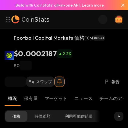
Build with CoinStats’ all-in-one API.
Learn more
Football Capital Markets 価格
FCM
#6541
$0.0002187
2.2
%
฿0
スワップ
報告
概況
保有量
マーケット
ニュース
チームのアッ
価格
時価総額
利用可能供給量