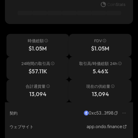
時価総額
FDV
$1.05M
$1.05M
24時間の取引高
取引高/時価総額 24h
$57.11K
5.46%
合計通貨量
現在の供給量
13,094
13,094
0xc53...3f98
契約
app.ondo.finance
ウェブサイト