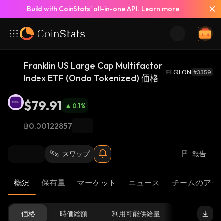
Build with CoinStats’ all-in-one API.
Learn more
Franklin US Large Cap Multifactor
FLQLON
#3359
Index ETF (Ondo Tokenized) 価格
$79.91
0.1
%
฿0.00122857
スワップ
報告
概況
保有量
マーケット
ニュース
チームのアッ
価格
時価総額
利用可能供給量