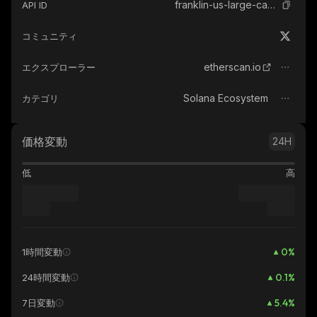
franklin-us-large-cap-multifactor-index-etf-ondo-tokenized
API ID
コミュニティ
etherscan.io
エクスプローラー
Solana Ecosystem
カテゴリ
価格変動
24H
低
高
0
%
1時間変動
0.1
%
24時間変動
5.4
%
7日変動