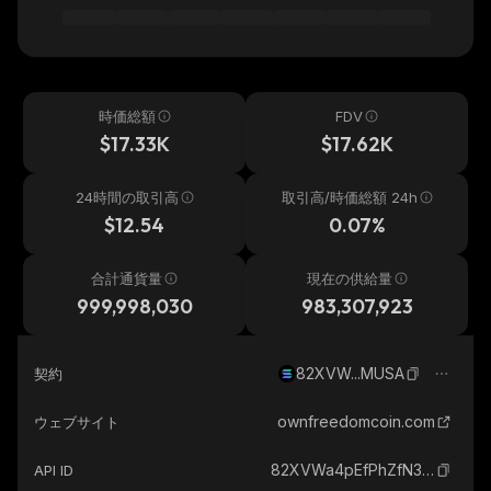
時価総額
FDV
$17.33K
$17.62K
24時間の取引高
取引高/時価総額 24h
$12.54
0.07%
合計通貨量
現在の供給量
999,998,030
983,307,923
82XVW...MUSA
契約
ownfreedomcoin.com
ウェブサイト
82XVWa4pEfPhZfN3a7ANHSy9iPekmMwm934ZUpkFMUSA_solana
API ID