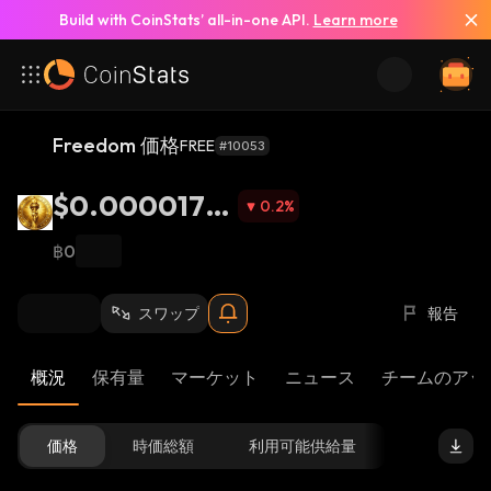
Build with CoinStats’ all-in-one API.
Learn more
Freedom 価格
FREE
#10053
$0.0000176
0.2
%
2
฿0
スワップ
報告
概況
保有量
マーケット
ニュース
チームのアッ
価格
時価総額
利用可能供給量