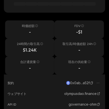
時価総額
FDV
-
-$1
24時間の取引高
取引高/時価総額 24h
$1.24K
-
合計通貨量
現在の供給量
-
-
0x0ab...a52f
契約
olympusdao.finance
ウェブサイト
governance-ohm
API ID