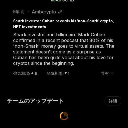
Ambcrypto
5年 前
•
Shark investor Cuban reveals his 'non-Shark' crypto, 
NFT investments
Shark investor and billionaire Mark Cuban
confirmed in a recent podcast that 80% of his
'non-Shark' money goes to virtual assets. The
statement doesn't come as a surprise as
Cuban has been quite vocal about his love for
cryptos since the beginning.
強気相場
:
8
弱気相場
:
1
共有
チームのアップデート
詳細