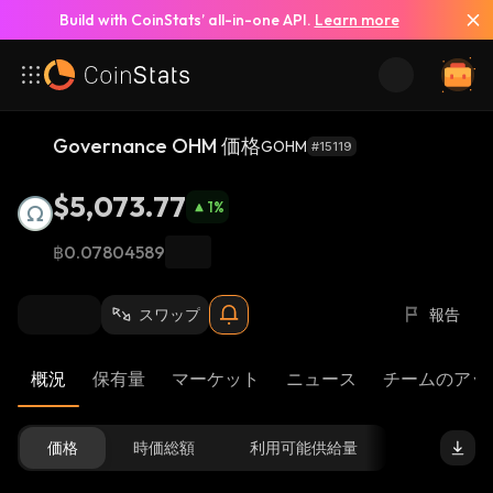
Build with CoinStats’ all-in-one API.
Learn more
Governance OHM 価格
GOHM
#15119
$5,073.77
1
%
฿0.07804589
スワップ
報告
概況
保有量
マーケット
ニュース
チームのアッ
価格
時価総額
利用可能供給量