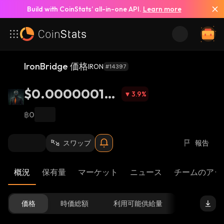
Build with CoinStats’ all-in-one API.
Learn more
IronBridge 価格
IRON
#14397
$0.000000174
3.9
%
9
฿0
スワップ
報告
概況
保有量
マーケット
ニュース
チームのアッ
価格
時価総額
利用可能供給量