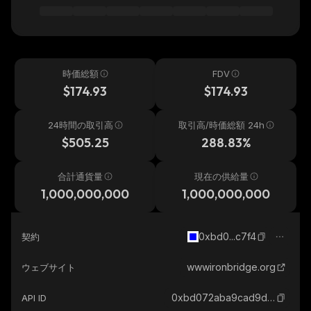
時価総額
FDV
$174.93
$174.93
24時間の取引高
取引高/時価総額 24h
$505.25
288.83%
合計通貨量
現在の供給量
1,000,000,000
1,000,000,000
0xbd0...c7f4
契約
wwwironbridge.org
ウェブサイト
0xbd072aba9cad9d573a5b3498f79b117dbefdc7f4_base
API ID