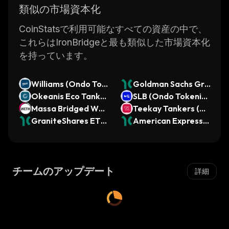
類似の市場資本化
CoinStatsで利用可能なすべての資産の中で、
これらはIronBridgeと最も類似した市場資本化
を持っています。
Williams (Ondo Tok
Goldman Sachs Gro
enized)
Okeanis Eco Tanke
up (Dinari Tokenize
SLB (Ondo Tokeniz
rs (Ondo Tokenize
Massa Bridged WE
d Stock)
ed)
Teekay Tankers (O
d)
TH.b (Massa)
GraniteShares ETF
ndo Tokenized)
American Express
Trust GraniteShare
(Dinari Tokenized S
s 2x Short NVDA Da
tock)
ily ETF (Dinari Toke
チームのアップデート
nized ETF)
詳細