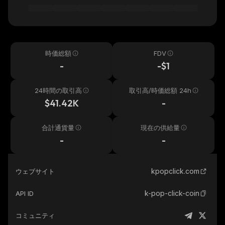
時価総額
FDV
-
-$1
24時間の取引高
取引高/時価総額 24h
$41.42K
-
合計通貨量
現在の供給量
-
-
kpopclick.com
ウェブサイト
k-pop-click-coin
API ID
コミュニティ