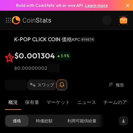
Build with CoinStats’ all-in-one API.
Learn more
K-POP CLICK COIN 価格
KPC
#14674
$0.001304
5.9
%
฿0.00000002
スワップ
報告
概況
保有量
マーケット
ニュース
チームのアッ
価格
時価総額
利用可能供給量