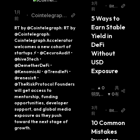
3月
•
Bitz
前
o
1月
Cointelegraph
•
5 Ways to 
前
Twitter
Earn Stable 
RT by @Cointelegraph: RT by 
@Cointelegraph: 
Yield in 
Cointelegraph Accelerator 
DeFi 
welcomes a new cohort of 
Without 
startups ⚡️ • @CecuroAudit • 
@hive3tech • 
USD 
@DemetherDeFi • 
Exposure
@KenomicAI • @TrendleFi • 
@renesisfi • 
@TheRiskProtocol Founders 
強
0
共
will get access to 
気
弱気相
0
有
mentorship, funding 
相
場
:
opportunities, developer 
場
:
3月
support, and global media 
•
Bitz
前
exposure as they push 
o
toward the next stage of 
10 Common 
growth.
Mistakes 