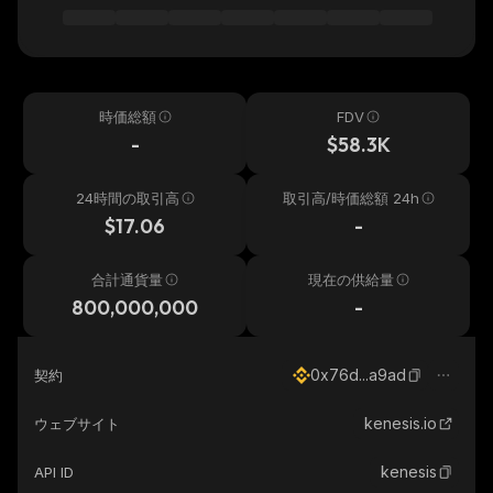
時価総額
FDV
-
$58.3K
24時間の取引高
取引高/時価総額 24h
$17.06
-
合計通貨量
現在の供給量
800,000,000
-
0x76d...a9ad
契約
kenesis.io
ウェブサイト
kenesis
API ID