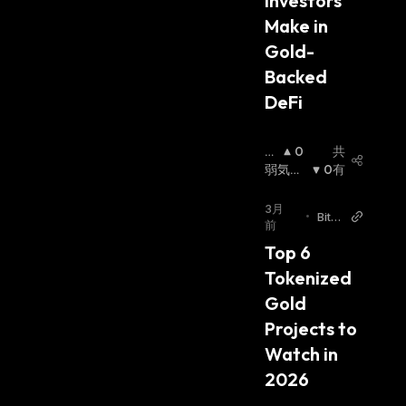
Investors 
Make in 
Gold-
Backed 
DeFi
強
0
共
気
弱気相
0
有
相
場
:
場
:
3月
•
Bitz
前
o
Top 6 
Tokenized 
Gold 
Projects to 
Watch in 
2026