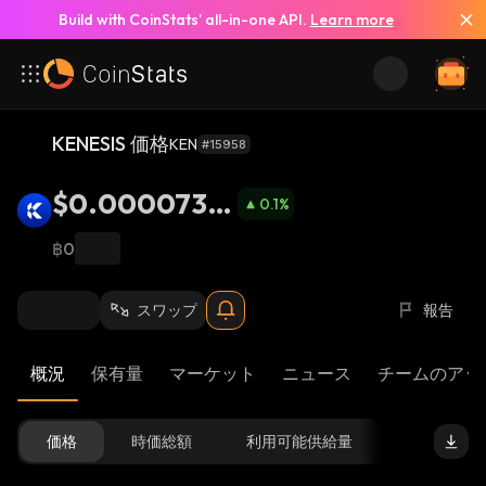
Build with CoinStats’ all-in-one API.
Learn more
KENESIS 価格
KEN
#15958
$0.0000730
0.1
%
8
฿0
スワップ
報告
概況
保有量
マーケット
ニュース
チームのアッ
価格
時価総額
利用可能供給量