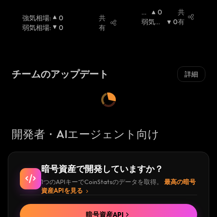
強
0
共
強気相場
:
0
共
気
弱気相
0
有
弱気相場
:
0
有
相
場
:
場
:
チームのアップデート
詳細
開発者・AIエージェント向け
暗号資産で開発していますか？
1つのAPIキーでCoinStatsのデータを取得。
最高の暗号
資産APIを見る
暗号資産API