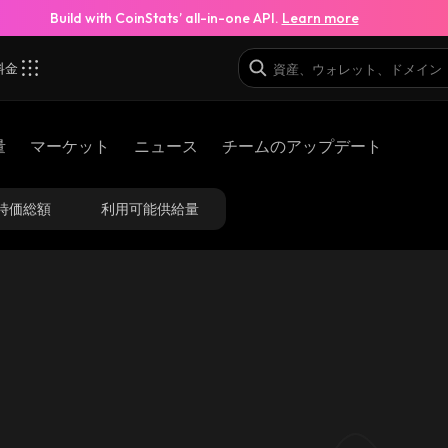
Build with CoinStats’ all-in-one API.
Learn more
料金
量
マーケット
ニュース
チームのアップデート
時価総額
利用可能供給量