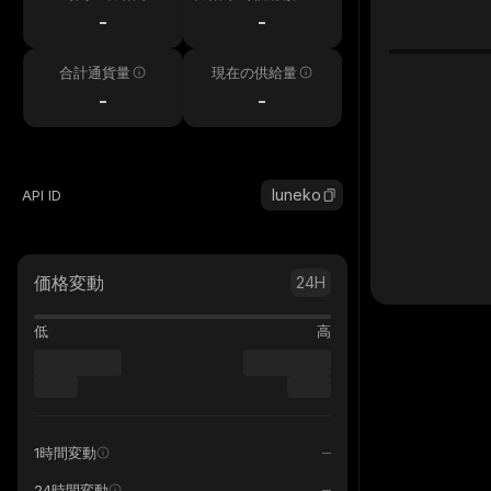
h
-
-
合計通貨量
現在の供給量
-
-
luneko
API ID
価格変動
24H
低
高
1時間変動
24時間変動