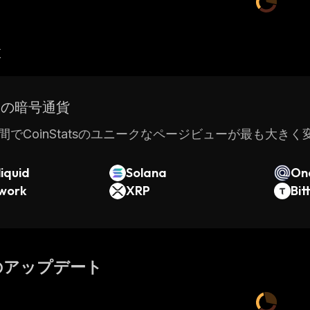
産
ドの暗号通貨
間でCoinStatsのユニークなページビューが最も大き
iquid
Solana
On
twork
XRP
Bit
のアップデート