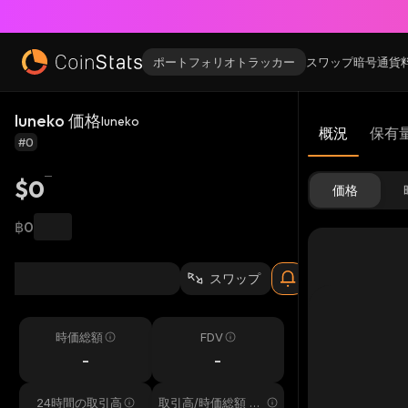
ポートフォリオトラッカー
スワップ
暗号通貨
luneko 価格
luneko
概況
保有
#0
$0
価格
฿0
スワップ
時価総額
FDV
-
-
24時間の取引高
取引高/時価総額 24