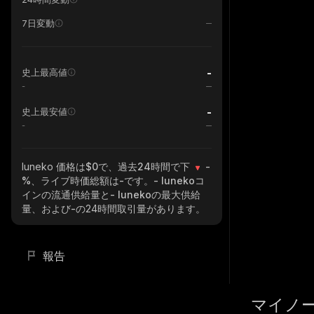
7日変動
-
史上最高値
-
-
史上最安値
-
luneko
価格は$0で、過去24時間で下
-
%
、ライブ時価総額は
-
です。
- luneko
コ
インの流通供給量と
- luneko
の最大供給
量、および
-
の24時間取引量があります。
報告
マイノ