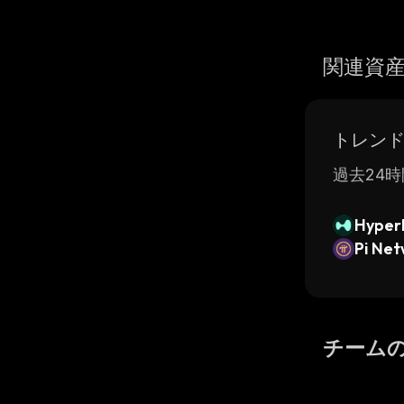
関連資
トレン
過去24時
Hyperl
Pi Ne
チーム