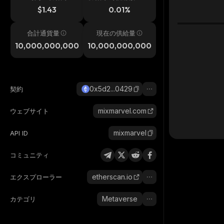
h
$1.43
0.01%
合計通貨量
現在の供給量
10,000,000,000
10,000,000,000
0x5d2...0429
契約
mixmarvel.com
ウェブサイト
mixmarvel
API ID
コミュニティ
etherscan.io
エクスプローラー
Metaverse
カテゴリ