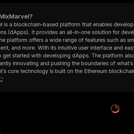
 MixMarvel?
 is a blockchain-based platform that enables develop
ons (dApps). It provides an all-in-one solution for dev
e platform offers a wide range of features such as sm
t, and more. With its intuitive user interface and eas
 get started with developing dApps. The platform als
antly innovating and pushing the boundaries of what’s
’s core technology is built on the Ethereum blockchai
dApps that can be used by anyone in the world. The pl
む
OS, NEO, TRON, and more. This allows developers to b
 of the best features from each blockchain.
rvel team is dedicated to providing users with the be
ps. They offer comprehensive documentation on how to 
p your own dApp. Additionally, they have a support t
any questions or issues you may have.
産
 is revolutionizing the way people develop and use de