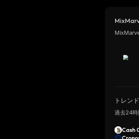
than ever
vibrant c
MixMa
technolo
MixM
トレン
過去24時
Cash 
Crono