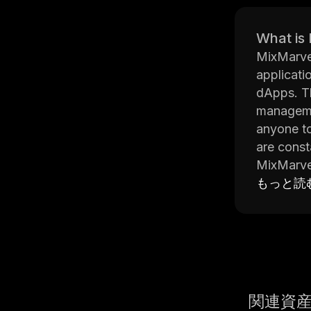
What is
MixMarvel
applicati
dApps. Th
managemen
anyone to
are const
MixMarvel
reliable 
もっと読
such as E
advantage
The MixMa
their dAp
to develo
out with 
関連資
MixMarvel