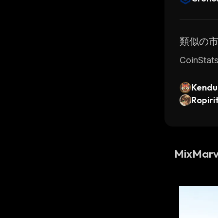
類似の
CoinS
Kendu
Ropiri
MixMar