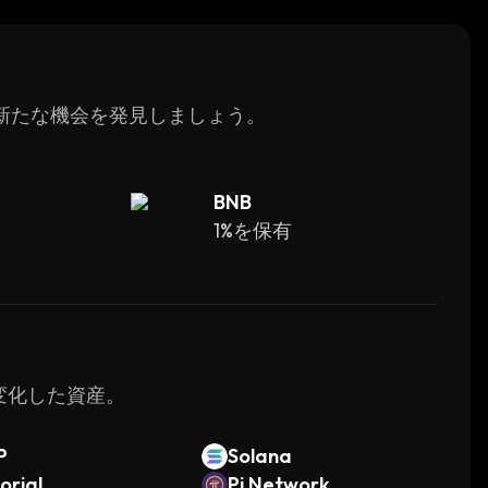
jects. With its powerful suite of tools and
or a new era of innovation in blockchain
、新たな機会を発見しましょう。
BNB
1%を保有
く変化した資産。
P
Solana
orial
Pi Network