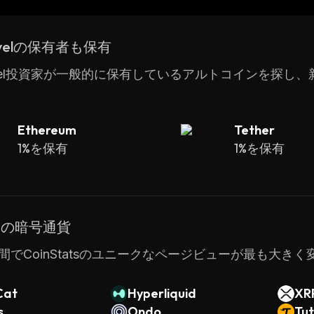
 before for anyone to get started building their own pro
ommunity of developers, MixMarvel is paving the way f
rvelの保有者も保有
gy.
arvel投資家が一般的に保有しているアルトコインを探し
Ethereum
Tether
1%を保有
1%を保有
ドの暗号通貨
間でCoinStatsのユニークなページビューが最も大き
Cat
Hyperliquid
XR
s
Ondo
Tut