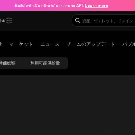
Build with CoinStats’ all-in-one API.
Learn more
料金
量
マーケット
ニュース
チームのアップデート
バブ
時価総額
利用可能供給量