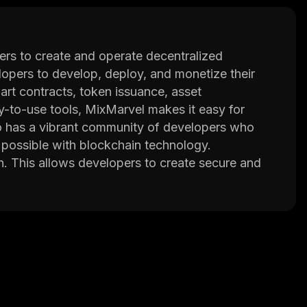
ers to create and operate decentralized
elopers to develop, deploy, and monetize their
art contracts, token issuance, asset
y-to-use tools, MixMarvel makes it easy for
o has a vibrant community of developers who
 possible with blockchain technology.
n. This allows developers to create secure and
atform also supports other popular blockchains
uild cross-chain applications that can take
st experience possible when creating and using
use their platform as well as tutorials on how
eam available 24/7 who are always happy to help
centralized applications by making it easier