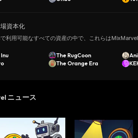
市場資本化
tatsで利用可能なすべての資産の中で、これらはMixMa
 Inu
The RugCoon
An
to
The Orange Era
KE
vel ニュース