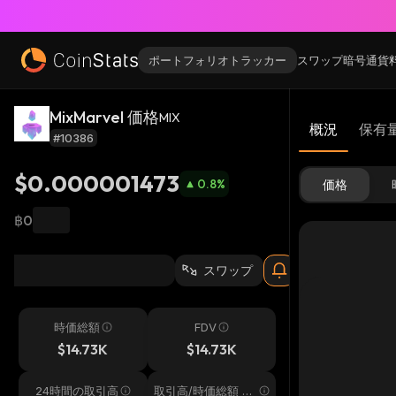
ポートフォリオトラッカー
スワップ
暗号通貨
MixMarvel 価格
MIX
概況
保有
#10386
$0.000001473
0.8
%
価格
฿0
スワップ
時価総額
FDV
$14.73K
$14.73K
24時間の取引高
取引高/時価総額 24