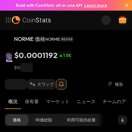
Build with CoinStats’ all-in-one API.
Learn more
NORMIE 価格
NORMIE
#6349
$0.0001192
1.5
%
฿0
スワップ
報告
概況
保有量
マーケット
ニュース
チームのアッ
価格
時価総額
利用可能供給量