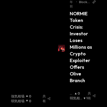
年
•
Blockc
前
hainRe
porter
NORMIE 
Token 
Crisis: 
Investor 
Loses 
Millions as 
Crypto 
Exploiter 
Offers 
Olive 
Branch
強
0
共
強気相場
:
0
共
気
弱気相
1
有
弱気相場
:
0
有
相
場
: