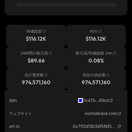
時価総額
FDV
$116.12K
$116.12K
24時間の取引高
取引高/時価総額 24h
$89.66
0.08%
合計通貨量
現在の供給量
974,571,160
974,571,160
0x47b...45bd
契約
normiebase.com
ウェブサイト
0x7f12d13b34f5f4f0a9449c16bcd42f0da47af200_base
API ID