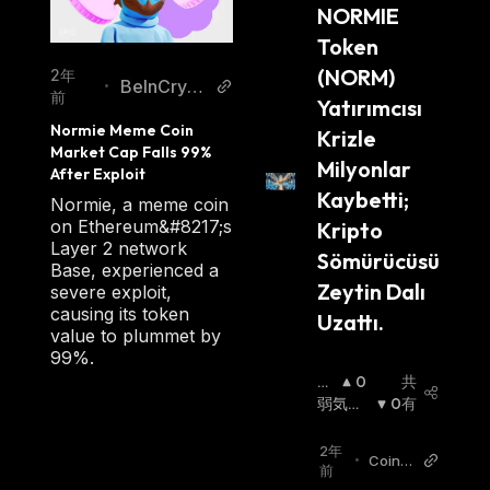
NORMIE 
Token 
(NORM) 
2年
BeInCrypt
•
前
Yatırımcısı 
o
Normie Meme Coin 
Krizle 
Market Cap Falls 99% 
Milyonlar 
After Exploit
Kaybetti; 
Normie, a meme coin
on Ethereum&#8217;s
Kripto 
Layer 2 network
Sömürücüsü 
Base, experienced a
Zeytin Dalı 
severe exploit,
causing its token
Uzattı.
value to plummet by
99%.
強
0
共
気
弱気相
0
有
相
場
:
場
:
2年
•
CoinO
前
tag EN