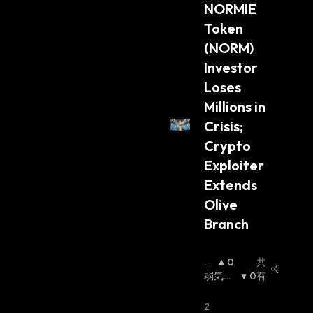
NORMIE 
Token 
(NORM) 
Investor 
Loses 
Millions in 
Crisis; 
Crypto 
Exploiter 
Extends 
Olive 
Branch
強
0
共
気
弱気相
0
有
相
場
:
場
:
2