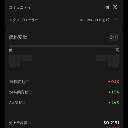
コミュニティ
basescan.org
エクスプローラー
価格変動
24H
低
高
0.1
%
1時間変動
1.5
%
24時間変動
1.4
%
7日変動
$0.2191
史上最高値