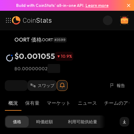
Build with CoinStats’ all-in-one API.
Learn more
OORT 価格
OORT
#3599
$0.001055
10.9
%
฿0.00000002
スワップ
報告
概況
保有量
マーケット
ニュース
チームのアッ
価格
時価総額
利用可能供給量