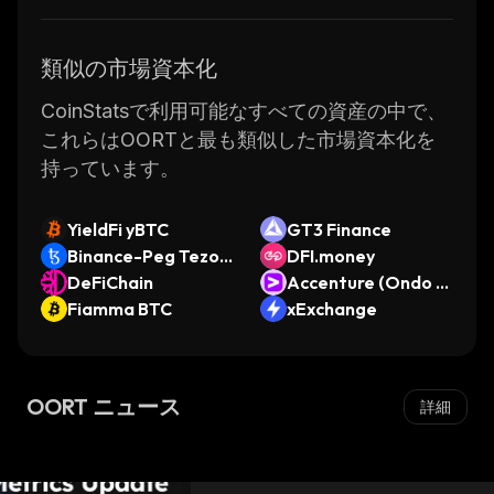
類似の市場資本化
CoinStatsで利用可能なすべての資産の中で、
これらはOORTと最も類似した市場資本化を
持っています。
YieldFi yBTC
GT3 Finance
Binance-Peg Tezos
DFI.money
Token
DeFiChain
Accenture (Ondo T
Fiamma BTC
okenized Stock)
xExchange
OORT ニュース
詳細