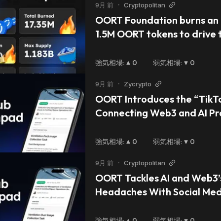
9月 前
•
Cryptopolitan
OORT Foundation burns an a
1.5M OORT tokens to drive t
ecosystem’s growth
強気相場
:
0
弱気相場
:
0
9月 前
•
Zycrypto
OORT Introduces the “TikTo
Connecting Web3 and AI Pro
Community-Driven Data
強気相場
:
0
弱気相場
:
0
9月 前
•
Cryptopolitan
OORT Tackles AI and Web3’s
Headaches With Social Med
強気相場
:
0
弱気相場
:
0