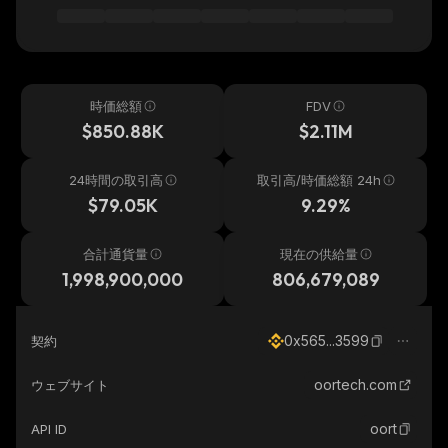
時価総額
FDV
$850.88K
$2.11M
24時間の取引高
取引高/時価総額 24h
$79.05K
9.29%
合計通貨量
現在の供給量
1,998,900,000
806,679,089
0x565...3599
契約
oortech.com
ウェブサイト
oort
API ID