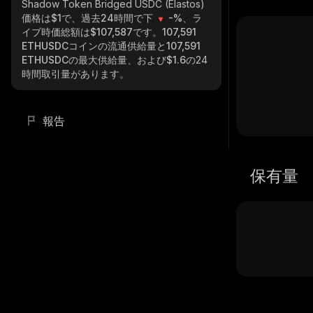
Shadow Token Bridged USDC (Elastos)
価格は$1で、過去24時間で下
-%
、ラ
イブ時価総額は
$107,587
です。
107,591
ETHUSDC
コインの流通供給量と
107,591
ETHUSDC
の最大供給量、および
$1.6
の24
時間取引量があります。
報告
保有量