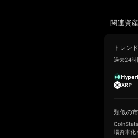
関連資
トレン
過去24時
Hyperl
XRP
類似の
CoinSt
場資本化