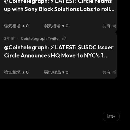
@Cointelegraph: ⚡️ LATEST: Circle teams 
exchange,” the announcement states.
up with Sony Block Solutions Labs to roll-
out $USDC on Soneium. “Soneium will 
integrate Bridged USDC Standard and 
強気相場
:
0
弱気相場
:
0
共有
establish bridged USDC as one of the 
2年 前
•
Cointelegraph Twitter
blockchain’s primary tokens for value 
@Cointelegraph: ⚡ LATEST: $USDC Issuer 
exchange,” the announcement states.
Circle Announces HQ Move to NYC's 1 
World Trade Center Stablecoin issuer 
Circle is moving its global headquarters 
強気相場
:
0
弱気相場
:
0
共有
to New York City, ahead of the firm’s 
planned Initial Public Offering (IPO). 
Jeremy Allaire, the co-founder and CEO 
of Circle announced the…
詳細