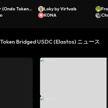
r (Ondo Tokeniz
Loky by Virtuals
Fr
o
KONA
Cha
Token Bridged USDC (Elastos) ニュース