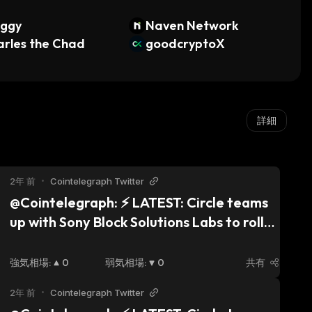
oggy
Naven Network
rles the Chad
goodcryptoX
詳細
2年 前
•
Cointelegraph Twitter
@Cointelegraph: ⚡️ LATEST: Circle teams 
up with Sony Block Solutions Labs to roll-
out $USDC on Soneium. “Soneium will 
integrate Bridged USDC Standard and 
強気相場
:
0
弱気相場
:
0
共有
establish bridged USDC as one of the 
2年 前
•
Cointelegraph Twitter
blockchain’s primary tokens for value 