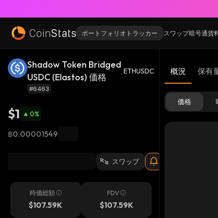
ポートフォリオトラッカー
スワップ
暗号通貨
Shadow Token Bridged
概況
保有
ETHUSDC
USDC (Elastos) 価格
#6463
価格
$1
0
%
฿0.00001549
スワップ
時価総額
FDV
$107.59K
$107.59K