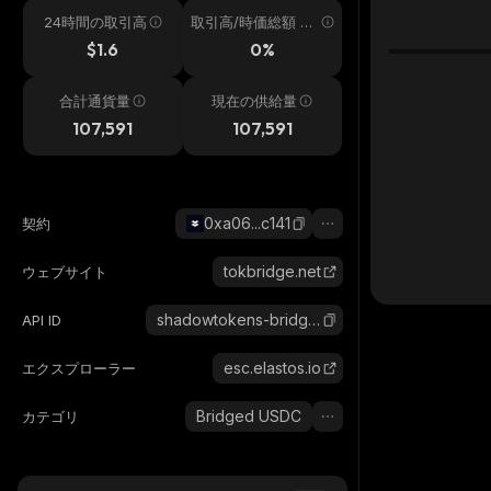
24時間の取引高
取引高/時価総額 24
h
$1.6
0%
合計通貨量
現在の供給量
107,591
107,591
0xa06...c141
契約
tokbridge.net
ウェブサイト
shadowtokens-bridged-usdc-elastos
API ID
esc.elastos.io
エクスプローラー
Bridged USDC
カテゴリ