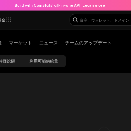
Build with CoinStats’ all-in-one API.
Learn more
料金
量
マーケット
ニュース
チームのアップデート
時価総額
利用可能供給量