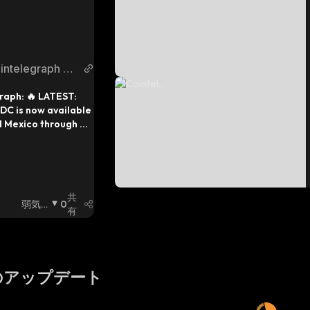
intelegraph T
tter
aph: 🔥 LATEST: 
DC is now available 
d Mexico through 
 real-time payment 
zilian Reals and 
os can be 
nto $USDC, 
he need for USD.
共
弱気
0
有
相場
:
のアップデート