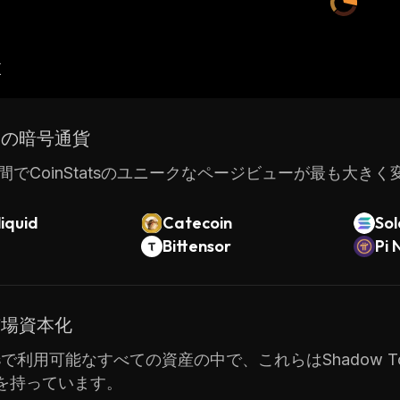
産
ドの暗号通貨
間でCoinStatsのユニークなページビューが最も大き
iquid
Catecoin
So
Bittensor
Pi 
市場資本化
atsで利用可能なすべての資産の中で、これらはShadow Token
を持っています。