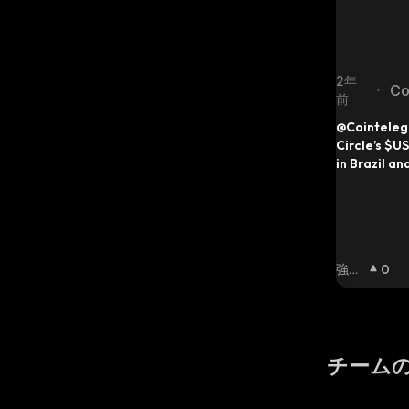
2年
Co
•
前
wi
@Cointelegr
Circle’s $US
in Brazil an
their local
systems Bra
Mexican Pes
converted i
bypassing t
強気
0
相場
:
チーム