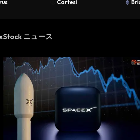
irus
Cartesi
Bri
Ga
 xStock ニュース