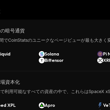
産
ドの暗号通貨
間でCoinStatsのユニークなページビューが最も大き
iquid
Solana
Pi 
Bittensor
XR
市場資本化
tatsで利用可能なすべての資産の中で、これらはSpaceX
ed XPL
Apro
Ve