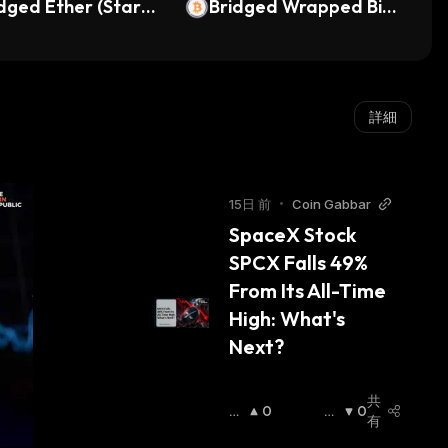
dged Ether (Stark
Bridged Wrapped Bitc
te)
oin (StarkGate)
詳細
15日 前
•
Coin Gabbar
SpaceX Stock 
SPCX Falls 49% 
From Its All-Time 
High: What's 
Next?
共
強
0
弱
0
有
気
気