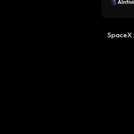
AIntiv
SpaceX