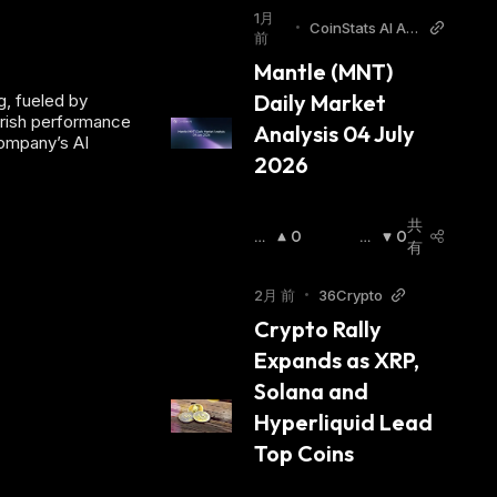
相
相
1月
場
:
場
:
•
CoinStats AI Arti
前
cles
Mantle (MNT) 
Daily Market 
g, fueled by
earish performance
Analysis 04 July 
company’s AI
2026
共
強
0
弱
0
有
気
気
相
相
2月 前
•
36Crypto
場
:
場
:
Crypto Rally 
Expands as XRP, 
Solana and 
Hyperliquid Lead 
Top Coins