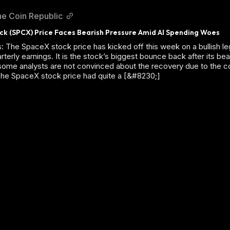
e Coin Republic
k (SPCX) Price Faces Bearish Pressure Amid AI Spending Woes
s: The SpaceX stock price has kicked off this week on a bullish le
arterly earnings. It is the stock’s biggest bounce back after its b
t some analysts are not convinced about the recovery due to the 
he SpaceX stock price had quite a [&#8230;]