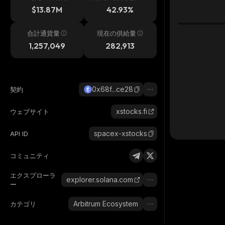
h
$13.87M
42.93%
合計通貨量
現在の供給量
1,257,049
282,913
0x68f...ce28
契約
xstocks.fi
ウェブサイト
spacex-xstocks
API ID
コミュニティ
エクスプローラ
explorer.solana.com
ー
Arbitrum Ecosystem
カテゴリ