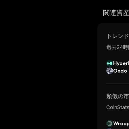
関連資
トレン
過去24時
Hyperl
Ondo
類似の
CoinS
Wrapp