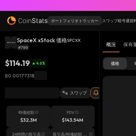
ポートフォリオトラッカー
スワップ
暗号通貨
SpaceX xStock 価格
SPCXX
概況
保有
#799
$114.19
4.6
%
価格
฿0.00177318
スワップ
時価総額
FDV
$32.3M
$143.54M
24時間の取引高
取引高/時価総額 24