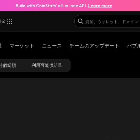
Build with CoinStats’ all-in-one API.
Learn more
料金
量
マーケット
ニュース
チームのアップデート
バブ
時価総額
利用可能供給量