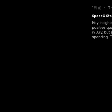
Th
1日 前
•
SpaceX Stoc
Key Insight
positive qu
in July, bu
spending. T