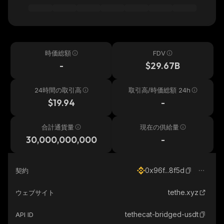
時価総額
FDV
-
$29.67B
24時間の取引高
取引高/時価総額 24h
$19.94
-
合計通貨量
現在の供給量
30,000,000,000
-
0x96f...8f5d
契約
tethe.xyz
ウェブサイト
tethecat-bridged-usdt
API ID