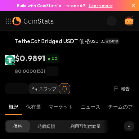
Build with CoinStats’ all-in-one API.
Learn more
TetheCat Bridged USDT 価格
USDT.C
#15819
$0.9891
0
%
฿0.00001531
スワップ
報告
概況
保有量
マーケット
ニュース
チームのアッ
価格
時価総額
利用可能供給量