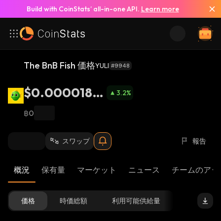
Build with CoinStats’ all-in-one API.
Learn more
The BnB Fish 価格
YULI
#9948
$0.0000184
3.2
%
2
฿0
スワップ
報告
概況
保有量
マーケット
ニュース
チームのアッ
価格
時価総額
利用可能供給量