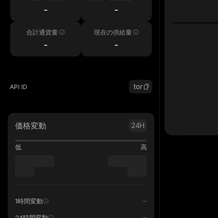
h
-
-
合計通貨量
現在の供給量
-
-
tor
API ID
価格変動
24H
低
高
1時間変動
24時間変動