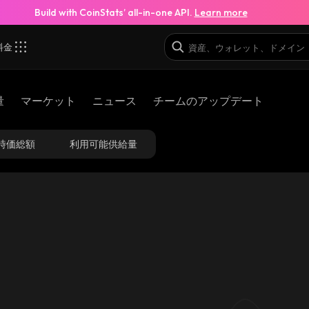
Build with CoinStats’ all-in-one API.
Learn more
料金
量
マーケット
ニュース
チームのアップデート
時価総額
利用可能供給量