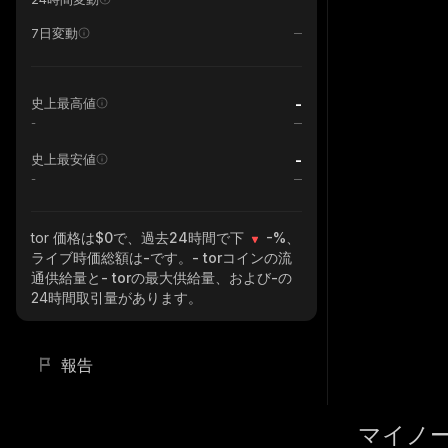
7日変動
-
史上最高値
-
-
史上最安値
-
tor
価格は$0で、過去24時間で下
-%
、
ライブ時価総額は
-
です。
- tor
コインの流
通供給量と
- tor
の最大供給量、および
-
の
24時間取引量があります。
報告
マイノ