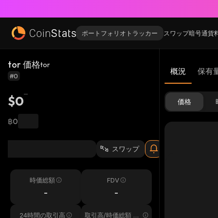
ポートフォリオトラッカー
スワップ
暗号通貨
tor 価格
tor
概況
保有
#0
$0
価格
฿0
スワップ
時価総額
FDV
-
-
24時間の取引高
取引高/時価総額 24