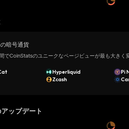
産
ドの暗号通貨
間でCoinStatsのユニークなページビューが最も大き
Cat
Hyperliquid
Pi 
Zcash
Ca
のアップデート