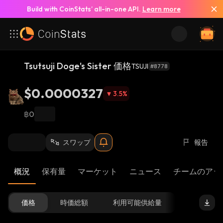
Build with CoinStats’ all-in-one API.
Learn more
Tsutsuji Doge's Sister 価格
TSUJI
#8778
$0.0000327
3.5
%
฿0
スワップ
報告
概況
保有量
マーケット
ニュース
チームのアッ
価格
時価総額
利用可能供給量