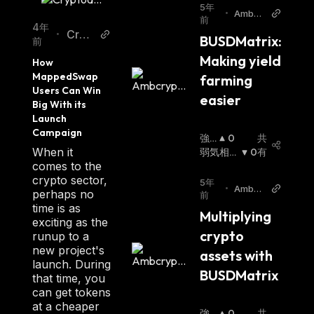
5年
•
Ambcr
前
ypto
4年
Cryp
•
BUSDMatrix: 
前
todai
Making yield 
How 
ly
MappedSwap 
farming 
Users Can Win 
easier
Big With its 
Launch 
Campaign
強
0
共
When it
気
弱気相場
0
有
comes to the
相
:
crypto sector,
場
:
5年
•
Ambcr
perhaps no
前
ypto
time is as
Multiplying 
exciting as the
crypto 
runup to a
new project's
assets with 
launch. During
BUSDMatrix
that time, you
can get tokens
at a cheaper
強
0
共