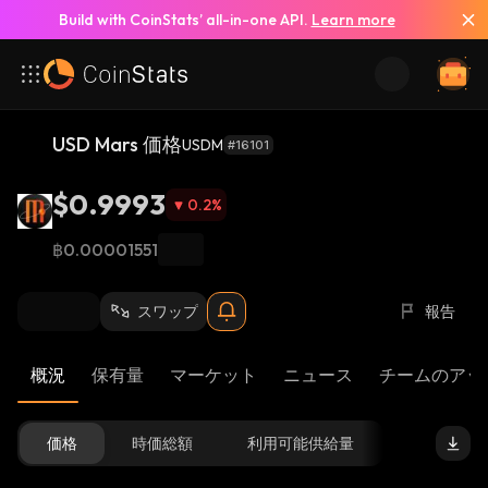
Build with CoinStats’ all-in-one API.
Learn more
USD Mars 価格
USDM
#16101
$0.9993
0.2
%
฿0.00001551
スワップ
報告
概況
保有量
マーケット
ニュース
チームのアッ
価格
時価総額
利用可能供給量