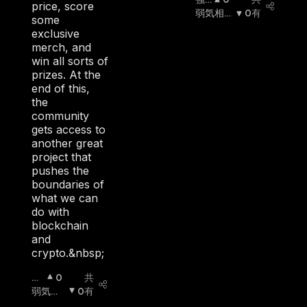
price, score
気
弱気相場
0
有
some
相
:
exclusive
場
:
merch, and
win all sorts of
prizes. At the
end of this,
the
community
gets access to
another great
project that
pushes the
boundaries of
what we can
do with
blockchain
and
crypto.&nbsp;
強
0
共
気
弱気相
0
有
相
場
: