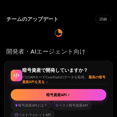
場
:
チームのアップデート
詳細
開発者・AIエージェント向け
暗号資産で開発していますか？
1つのAPIキーでCoinStatsのデータを取得。
最高の暗号
資産APIを見る
暗号資産API
暗号資産APIとは？
ベスト暗号資産API
ベストウォレットAPI