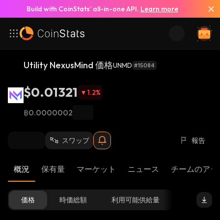
Build with CoinStats’ all-in-one API.
Learn more
Utility NexusMind 価格
UNMD
#15084
$0.01321
1.2
%
฿0.0000002
スワップ
報告
概況
保有量
マーケット
ニュース
チームのアッ
価格
時価総額
利用可能供給量