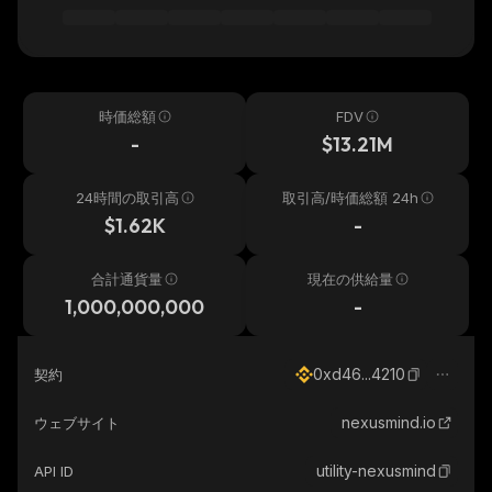
時価総額
FDV
-
$13.21M
24時間の取引高
取引高/時価総額 24h
$1.62K
-
合計通貨量
現在の供給量
1,000,000,000
-
0xd46...4210
契約
nexusmind.io
ウェブサイト
utility-nexusmind
API ID