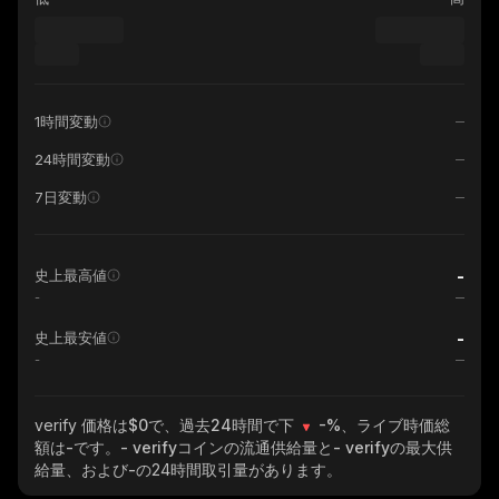
1時間変動
24時間変動
7日変動
-
史上最高値
-
-
史上最安値
-
verify
価格は$0で、過去24時間で下
-%
、ライブ時価総
額は
-
です。
- verify
コインの流通供給量と
- verify
の最大供
給量、および
-
の24時間取引量があります。