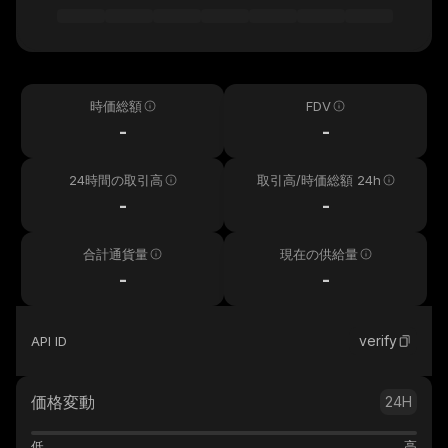
時価総額
FDV
-
-
24時間の取引高
取引高/時価総額 24h
-
-
合計通貨量
現在の供給量
-
-
verify
API ID
価格変動
24H
低
高