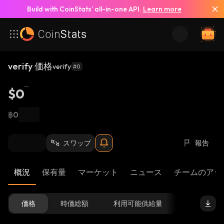
Build with CoinStats’ all-in-one API.
Learn more
verify 価格
verify
#0
$0
฿0
スワップ
報告
概況
保有量
マーケット
ニュース
チームのアッ
価格
時価総額
利用可能供給量