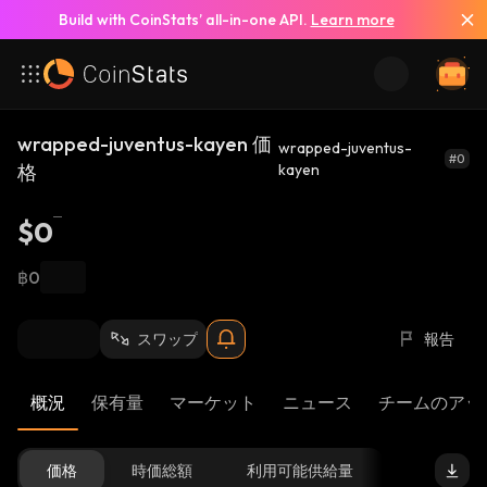
Build with CoinStats’ all-in-one API.
Learn more
wrapped-juventus-kayen 価
wrapped-juventus-
#0
格
kayen
$0
฿0
スワップ
報告
概況
保有量
マーケット
ニュース
チームのアッ
価格
時価総額
利用可能供給量