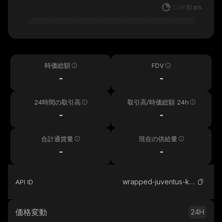
時価総額
FDV
-
-
24時間の取引高
取引高/時価総額 24h
-
-
合計通貨量
現在の供給量
-
-
wrapped-juventus-kayen
API ID
価格変動
24H