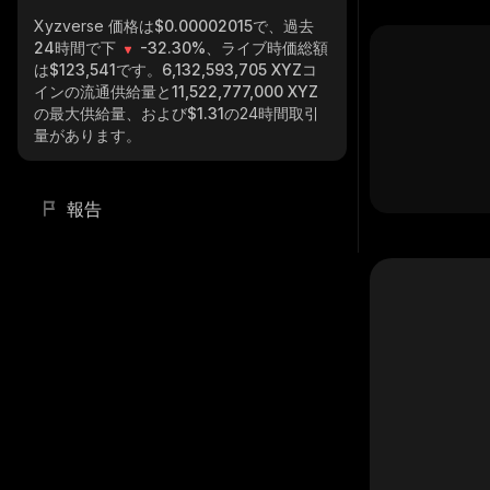
Xyzverse
価格は$0.00002015で、過去
24時間で下
-32.30%
、ライブ時価総額
は
$123,541
です。
6,132,593,705 XYZ
コ
インの流通供給量と
11,522,777,000 XYZ
の最大供給量、および
$1.31
の24時間取引
量があります。
報告