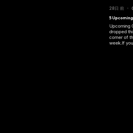
28日 前
•
5 Upcoming 
Upcoming C
dropped thi
corner of th
week.If you