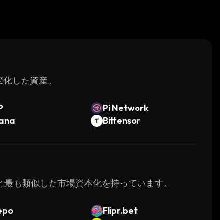
く変化した資産。
P
Pi Network
lana
Bittensor
rseと最も類似した市場資本化を持っています。
epo
Flipr.bet