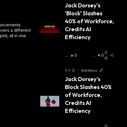
Jack Dorsey's 
'Block' Slashes 
40% of Workforce, 
ouncements
Credits AI 
ers a different
ld, all in one
Efficiency
共
強
0
弱
0
有
気
気
相
相
5月 前
•
Bankless
場
:
場
:
Jack Dorsey's 
Block Slashes 40% 
of Workforce, 
Credits AI 
Efficiency
共