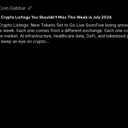
Coin Gabbar
Crypto Listings You Shouldn't Miss This Week in July 2026
rypto Listings: New Tokens Set to Go Live SoonFive listing ann
s week. Each one comes from a different exchange. Each one cov
e market. AI infrastructure, healthcare data, DeFi, and tokenized go
 keep an eye on crypto...