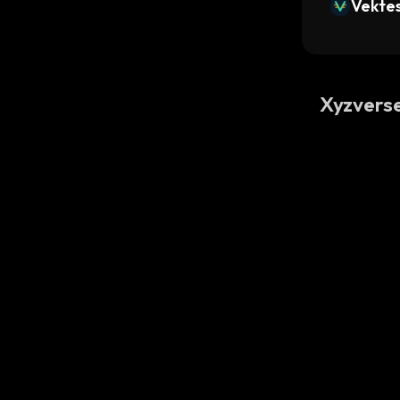
Vekte
Xyzver