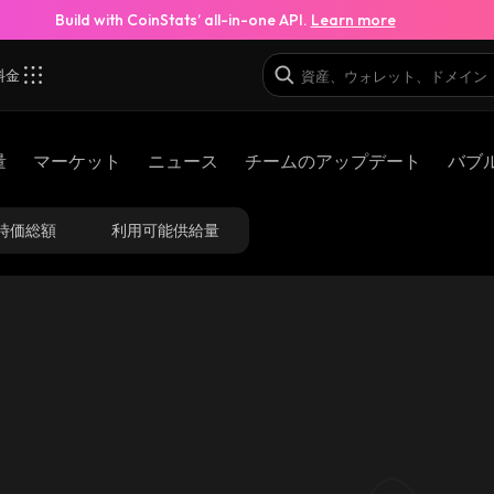
Build with CoinStats’ all-in-one API.
Learn more
料金
量
マーケット
ニュース
チームのアップデート
バブ
時価総額
利用可能供給量