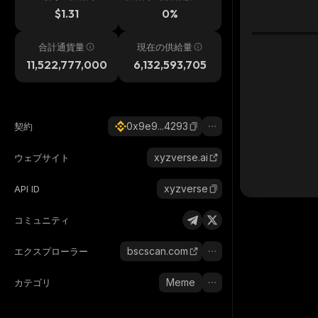
h
$1.31
0%
合計通貨量
現在の供給量
11,522,777,000
6,132,593,705
0x9e9...4293
契約
xyzverse.ai
ウェブサイト
xyzverse
API ID
コミュニティ
bscscan.com
エクスプローラー
Meme
カテゴリ