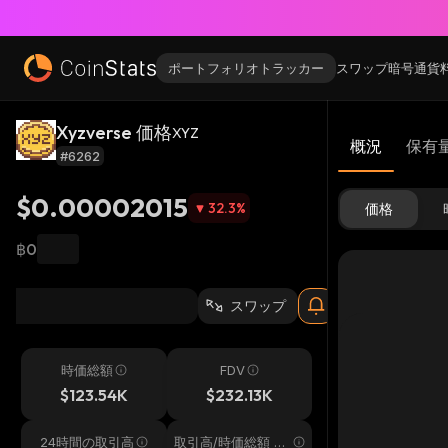
ポートフォリオトラッカー
スワップ
暗号通貨
Xyzverse 価格
XYZ
概況
保有
#6262
$0.00002015
32.3
%
価格
฿0
スワップ
時価総額
FDV
$123.54K
$232.13K
24時間の取引高
取引高/時価総額 24