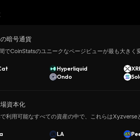
産
ドの暗号通貨
間でCoinStatsのユニークなページビューが最も大き
Cat
Hyperliquid
XR
Ondo
So
市場資本化
tatsで利用可能なすべての資産の中で、これらはXyzve
a
LA
Pe