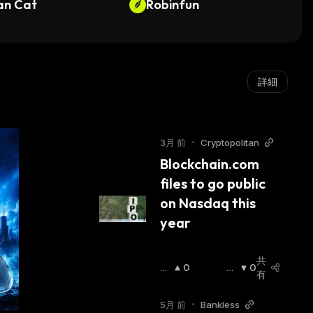
an Cat
Robinfun
詳細
3月 前
•
Cryptopolitan
Blockchain.com 
files to go public 
on Nasdaq this 
year
共
強
0
弱
0
有
気
気
相
相
5月 前
•
Bankless
場
:
場
: