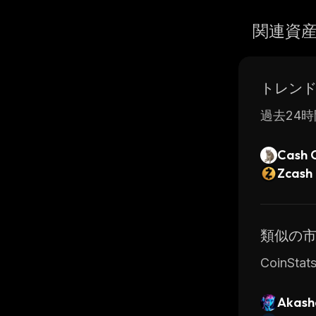
関連資
トレン
過去24時
Cash 
Zcash
類似の
CoinS
Akash