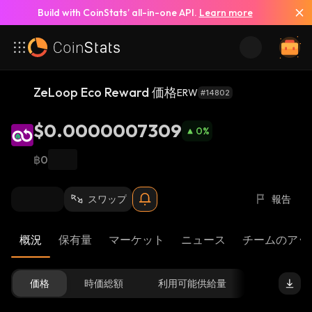
Build with CoinStats’ all-in-one API.
Learn more
ZeLoop Eco Reward 価格
ERW
#14802
$0.0000007309
0
%
฿0
スワップ
報告
概況
保有量
マーケット
ニュース
チームのアッ
価格
時価総額
利用可能供給量