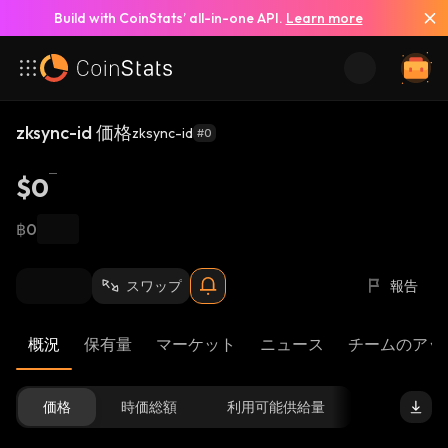
Build with CoinStats’ all-in-one API.
Learn more
zksync-id 価格
zksync-id
#0
$0
฿0
スワップ
報告
概況
保有量
マーケット
ニュース
チームのアッ
価格
時価総額
利用可能供給量