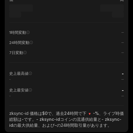
1時間変動
24時間変動
7日変動
-
史上最高値
-
-
史上最安値
-
zksync-id
価格は$0で、過去24時間で下
-%
、ライブ時価
総額は
-
です。
- zksync-id
コインの流通供給量と
- zksync-
id
の最大供給量、および
-
の24時間取引量があります。