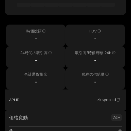
時価総額
FDV
-
-
24時間の取引高
取引高/時価総額 24h
-
-
合計通貨量
現在の供給量
-
-
zksync-id
API ID
価格変動
24H
低
高