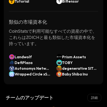
Tutorial
Bittensor
類似の市場資本化
CoinStatsで利用可能なすべての資産の中で、
これらはZOICHと最も類似した市場資本化を
持っています。
Landwolf
Prism Assets
DefiPlaza
TOBY
Autonomys Networ
degenerative SITC
k
Wrapped Circle xSt
OM
Baby Shiba Inu
ock
チームのアップデート
詳細