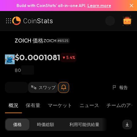
Build with CoinStats’ all-in-one API.
Learn more
ZOICH 価格
ZOICH
#6525
$0.0001081
5.4
%
฿0
スワップ
報告
概況
保有量
マーケット
ニュース
チームのアッ
価格
時価総額
利用可能供給量