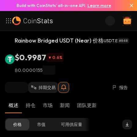
Build with CoinStats’ all-in-one API.
Learn more
Rainbow Bridged USDT (Near) 价格
USDT.E
#848
$0.9987
0.6
%
฿0.0000155
掉期交易
报告
概述
持仓
市场
新闻
团队更新
价格
市值
可用供应量