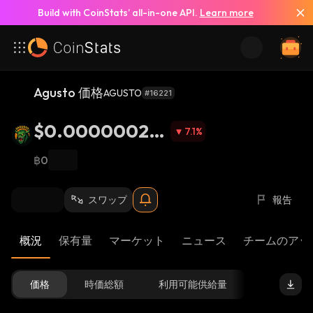
Build with CoinStats’ all-in-one API.
Learn more
Agusto 価格
AGUSTO
#16221
$0.00000025
7.1
%
98
฿0
スワップ
報告
概況
保有量
マーケット
ニュース
チームのアッ
価格
時価総額
利用可能供給量