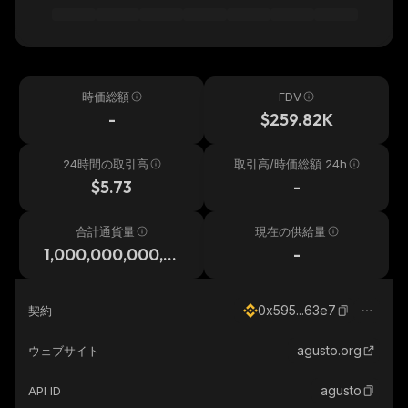
時価総額
FDV
-
$259.82K
24時間の取引高
取引高/時価総額 24h
$5.73
-
合計通貨量
現在の供給量
1,000,000,000,0
-
00
0x595...63e7
契約
agusto.org
ウェブサイト
agusto
API ID