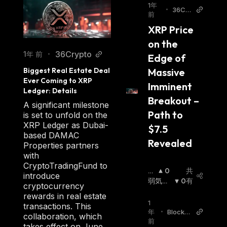
1年
•
36Cry
前
pto
XRP Price 
on the 
36Crypto
1年 前
•
Edge of 
Biggest Real Estate Deal 
Massive 
Ever Coming to XRP 
Imminent 
Ledger: Details
Breakout – 
A significant milestone
Path to 
is set to unfold on the
XRP Ledger as Dubai-
$7.5 
based DAMAC
Revealed
Properties partners
with
CryptoTradingFund to
強
0
共
introduce
気
弱気相
0
有
cryptocurrency
相
場
:
rewards in real estate
場
:
1
transactions. This
年
•
Blockch
collaboration, which
前
ainRep
takes effect on June