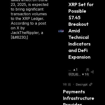
orter
XRP Set for 
23, 2025, is expected
to bring significant
Possible 
transaction volumes
$7.45 
to the XRP Ledger.
According to a post
Breakout 
on X by
Amid 
JackTheRippler, a
Technical 
[&#8230;]
Indicators 
and DeFi 
Expansion
強
1
共
気
弱気相
1
有
相
場
:
場
:
1年 前
•
Decrypt
Payments 
Infrastructure 
Provider 