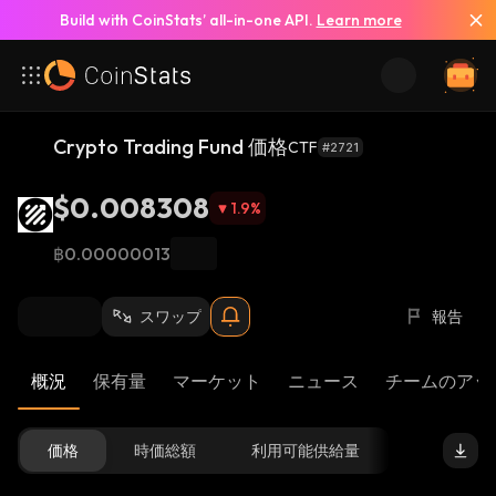
Build with CoinStats’ all-in-one API.
Learn more
Crypto Trading Fund 価格
CTF
#2721
$0.008308
1.9
%
฿0.00000013
スワップ
報告
概況
保有量
マーケット
ニュース
チームのアッ
価格
時価総額
利用可能供給量