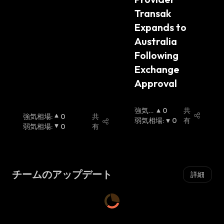
Transak 
Expands to 
Australia 
Following 
Exchange 
Approval
強気
0
共
強気相場
:
0
共
相場
弱気相場
:
:
0
有
弱気相場
:
0
有
チームのアップデート
詳細