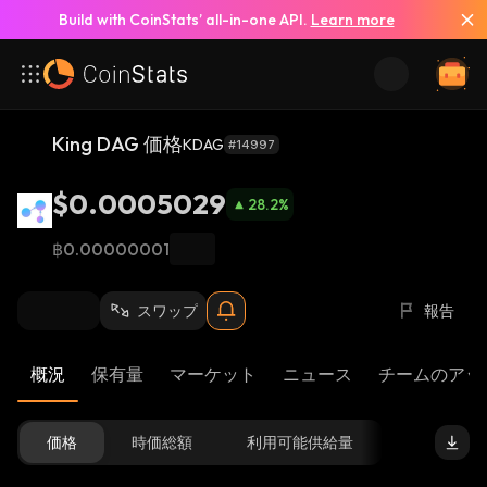
Build with CoinStats’ all-in-one API.
Learn more
King DAG 価格
KDAG
#14997
$0.0005029
28.2
%
฿0.00000001
スワップ
報告
概況
保有量
マーケット
ニュース
チームのアッ
価格
時価総額
利用可能供給量