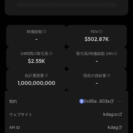
時価総額
FDV
-
$502.87K
24時間の取引高
取引高/時価総額 24h
$2.55K
-
合計通貨量
現在の供給量
1,000,000,000
-
0x95e...603a
契約
kdag.io
ウェブサイト
kdag
API ID