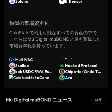
Solana
Bittensor
類似の市場資本化
CoinStatsで利用可能なすべての資産の中で、
これらはMu Digital muBONDと最も類似した
市場資本化を持っています。
MultiVAC
" "
Scallop
Hooked Protocol
kpk USDC RWA Eule
Chipotle (Ondo Tok
r Vault (Ethereum)
MetaCene
enized Stock)
Avo
Mu Digital muBOND ニュース
詳細