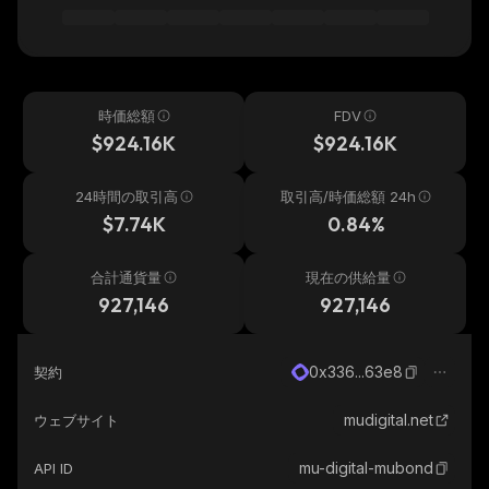
時価総額
FDV
$924.16K
$924.16K
24時間の取引高
取引高/時価総額 24h
$7.74K
0.84%
合計通貨量
現在の供給量
927,146
927,146
0x336...63e8
契約
mudigital.net
ウェブサイト
mu-digital-mubond
API ID