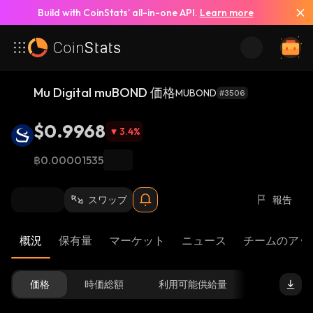
Build with CoinStats’ all-in-one API.
Learn more
Mu Digital muBOND 価格
MUBOND
#3506
$0.9968
3.4
%
฿0.00001535
スワップ
報告
概況
保有量
マーケット
ニュース
チームのアッ
価格
時価総額
利用可能供給量