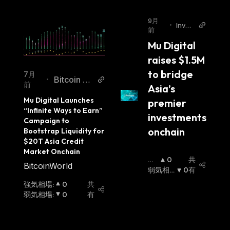
9月
•
Invez
前
z
Mu Digital 
raises $1.5M 
to bridge 
7月
Bitcoin W
•
前
Asia’s 
orld
Mu Digital Launches 
premier 
“Infinite Ways to Earn” 
investments 
Campaign to 
onchain
Bootstrap Liquidity for 
$20T Asia Credit 
Market Onchain
強
0
共
BitcoinWorld
気
弱気相
0
有
相
場
:
強気相場
:
0
共
場
:
弱気相場
:
0
有