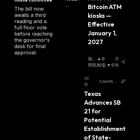
Bitcoin ATM 
The bill now
kiosks — 
awaits a third
reading and a
Effective 
full floor vote
January 1, 
before reaching
the governor's
2027
desk for final
approval.
強
0
共
気
弱気相場
:
0
有
相
場
:
1年
•
CoinOtag
前
EN
Texas 
Advances SB 
21 for 
Potential 
Establishment 
of State-