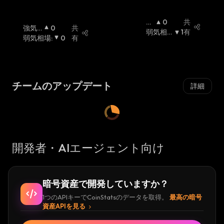
強
0
共
強気
0
共
気
弱気相
1
有
相場
弱気相場
:
:
0
有
相
場
:
場
:
チームのアップデート
詳細
開発者・AIエージェント向け
暗号資産で開発していますか？
1つのAPIキーでCoinStatsのデータを取得。
最高の暗号
資産APIを見る