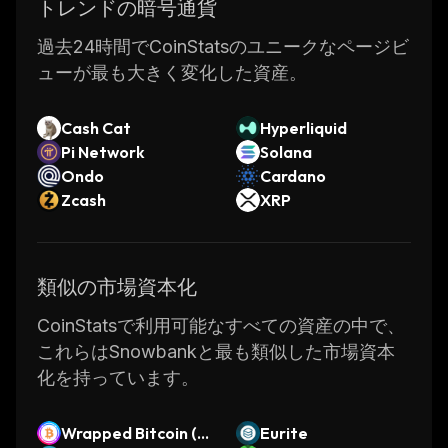
platform such as staking rewards and
トレンドの暗号通貨
governance voting rights. By holding SNWB
過去24時間でCoinStatsのユニークなページビ
tokens, users can increase their earnings from
ューが最も大きく変化した資産。
the platform while also helping shape its
future development.
Cash Cat
Hyperliquid
Overall, Snowbank is an innovative DeFi
Pi Network
Solana
platform that makes it easier than ever before
Ondo
Cardano
for anyone to get involved in the world of
Zcash
XRP
decentralized finance. With its intuitive user
interface and wide range of features,
Snowbank provides users with a secure way
類似の市場資本化
to manage their investments and earn passive
income from their crypto holdings.
CoinStatsで利用可能なすべての資産の中で、
これらはSnowbankと最も類似した市場資本
化を持っています。
Wrapped Bitcoin (P
Eurite