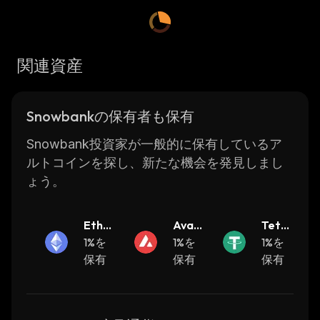
started with DeFi.
Snowbank’s main goal is to make DeFi
accessible and easy to use for everyone. To
関連資産
achieve this, the platform has developed
several features such as automated market
makers (AMMs), which allow users to easily
Snowbankの保有者も保有
trade tokens without needing any technical
knowledge or experience. Additionally,
Snowbank投資家が一般的に保有しているア
Snowbank provides users with access to a
ルトコインを探し、新たな機会を発見しまし
variety of different yield-generating strategies
ょう。
such as liquidity mining and staking rewards.
These features make it possible for anyone to
Ether
Avala
Teth
earn passive income from their crypto
eum
1%を
nche
1%を
er
1%を
holdings.
保有
保有
保有
Snowbank also offers its own native token
called SNOWBANK Token (SNWB). This
token can be used for various activities on the