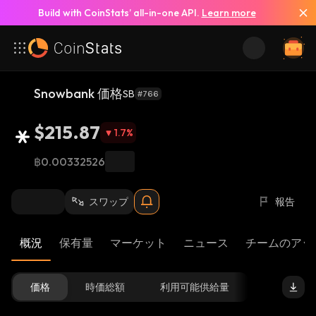
Build with CoinStats’ all-in-one API.
Learn more
Snowbank 価格
SB
#766
$215.87
1.7
%
฿0.00332526
スワップ
報告
概況
保有量
マーケット
ニュース
チームのアッ
価格
時価総額
利用可能供給量