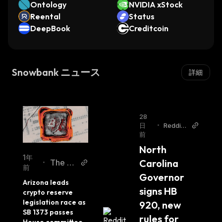
ulseChain)
Ontology
NVIDIA xStock
Reental
Status
DeepBook
Creditcoin
Snowbank ニュース
詳細
28
日
•
Reddit
前
r/bitcoi
n
North 
1年
Carolina 
The Bl
•
前
ock
Governor 
Arizona leads 
signs HB 
crypto reserve 
legislation race as 
920, new 
SB 1373 passes 
rules for 
House committee