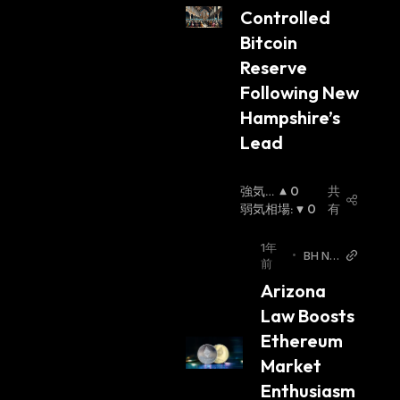
Controlled 
Bitcoin 
Reserve 
Following New 
Hampshire’s 
Lead
強気
0
共
相場
弱気相場
:
:
0
有
1年
•
BH NE
前
WS
Arizona 
Law Boosts 
Ethereum 
Market 
Enthusiasm