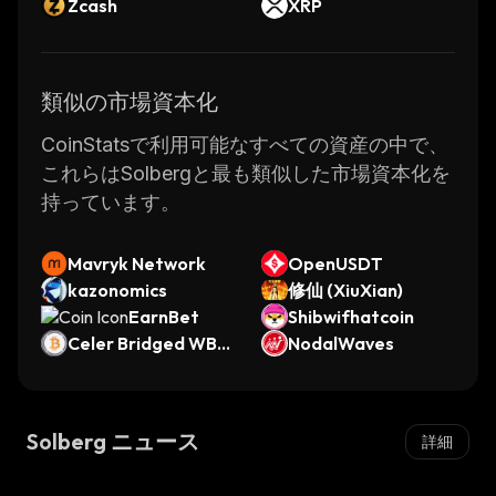
Zcash
XRP
類似の市場資本化
CoinStatsで利用可能なすべての資産の中で、
これらはSolbergと最も類似した市場資本化を
持っています。
Mavryk Network
OpenUSDT
kazonomics
修仙 (XiuXian)
EarnBet
Shibwifhatcoin
Celer Bridged WBT
NodalWaves
C (Conflux)
Solberg ニュース
詳細