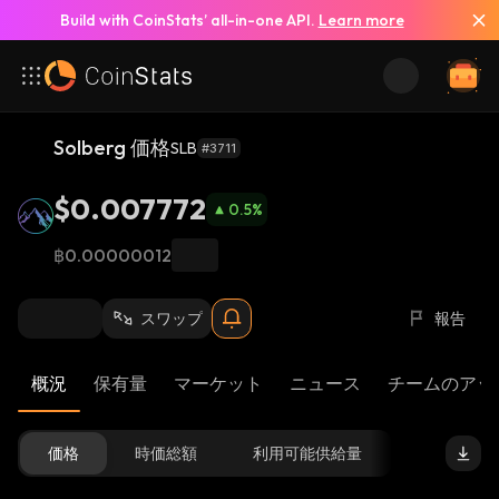
Build with CoinStats’ all-in-one API.
Learn more
Solberg 価格
SLB
#3711
$0.007772
0.5
%
฿0.00000012
スワップ
報告
概況
保有量
マーケット
ニュース
チームのアッ
価格
時価総額
利用可能供給量