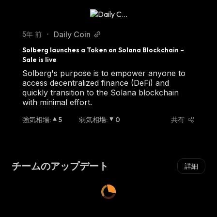
Daily Coin
5年 前
•
Solberg launches a Token on Solana Blockchain – 
Sale is live
Solberg's purpose is to empower anyone to
access decentralized finance (DeFi) and
quickly transition to the Solana blockchain
with minimal effort.
強気相場
:
5
弱気相場
:
0
共有
チームのアップデート
詳細