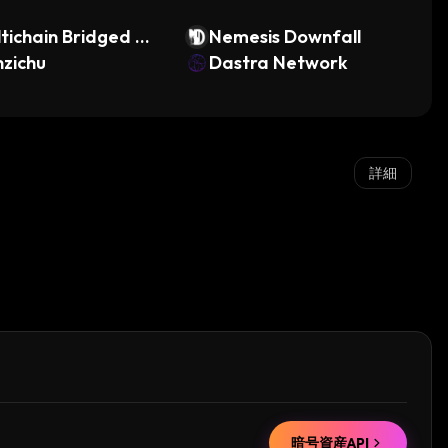
tichain Bridged WE
Nemesis Downfall
(Moonriver)
zichu
Dastra Network
詳細
暗号資産API