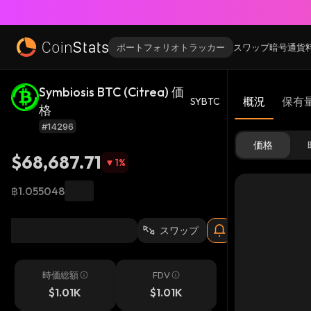
ポートフォリオトラッカー
スワップ
暗号通貨
Symbiosis BTC (Citrea) 価
概況
保有
SYBTC
格
#14296
価格
$68,687.71
1
%
฿1.055048
スワップ
時価総額
FDV
$1.01K
$1.01K