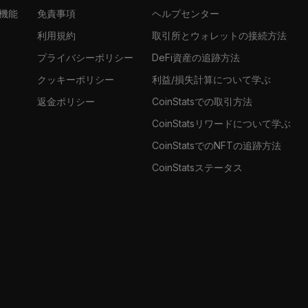
張機能
免責事項
ヘルプセンター
利用規約
取引所とウォレットの接続方法
プライバシーポリシー
DeFi資産の追跡方法
クッキーポリシー
利益/損失計算について学ぶ
返金ポリシー
CoinStatsでの取引方法
CoinStatsリワードについて学ぶ
CoinStatsでのNFTの追跡方法
CoinStatsステータス