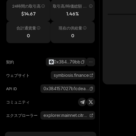
24時間の取引高
取引高/時価総額 24
h
$14.67
1.46%
合計通貨量
現在の供給量
0
0
0x384...79bb
契約
symbiosis.finance
ウェブサイト
0x384157027b1cdeac4e26e3709667bb28735379bb_citrea
API ID
コミュニティ
explorer.mainnet.citrea.xyz
エクスプローラー