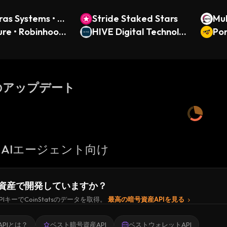
as Systems • Ro
Stride Staked Stars
Mul
od Token
re • Robinhood
HIVE Digital Technolo
TH 
Pon
gies (Ondo Tokenized)
のアップデート
AIエージェント向け
資産で開発していますか？
PIキーでCoinStatsのデータを取得。
最高の暗号資産APIを見る
PIとは？
ベスト暗号資産API
ベストウォレットAPI