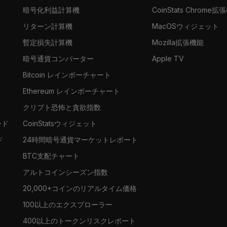
暗号化利益計算機
CoinStats Chrome拡
リターン計算機
MacOSウィジェット
暫定損失計算機
Mozilla拡張機能
暗号通貨コンバーター
Apple TV
Bitcoin レインボーチャート
Ethereum レインボーチャート
クリプト恐怖と貪欲指数
ード
CoinStatsウィジェット
ド
24時間暗号通貨マーケットレポート
BTC支配チャート
アルトコインシーズン指数
20,000+コインのリアルタイム価格
100以上のエクスプローラー
400以上のトークンリスクレポート