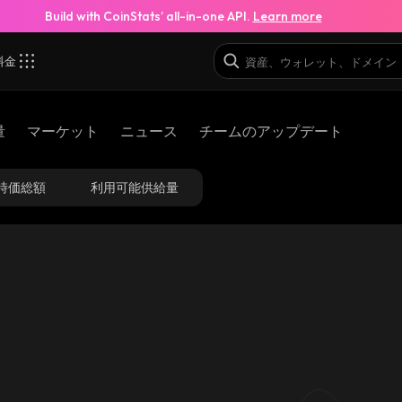
Build with CoinStats’ all-in-one API.
Learn more
料金
量
マーケット
ニュース
チームのアップデート
時価総額
利用可能供給量