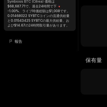
Symbiosis BTC (Citrea)
価格は
$68,687.71で、過去24時間で下
-1.00%
、ライブ時価総額は
$1,008
です。
0.01468022 SYBTC
コインの流通供給量
と
0.01543425 SYBTC
の最大供給量、お
よび
$14.67
の24時間取引量があります。
報告
保有量