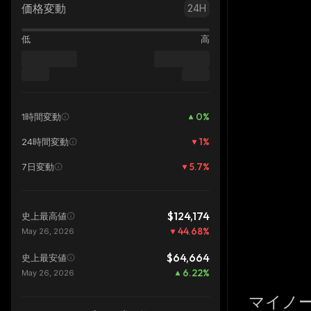
価格変動
24H
低
高
0
%
1時間変動
1
%
24時間変動
5.7
%
7日変動
$124,174
史上最高値
44.68
%
May 26, 2026
$64,664
史上最安値
6.22
%
May 26, 2026
マイノ