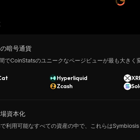
産
ドの暗号通貨
間でCoinStatsのユニークなページビューが最も大き
Cat
Hyperliquid
XR
Zcash
So
市場資本化
tatsで利用可能なすべての資産の中で、これらはSymbiosis