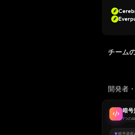
Cerebr
binho
Everpu
Token
チーム
開発者・
暗号
1つのA
暗号資産A