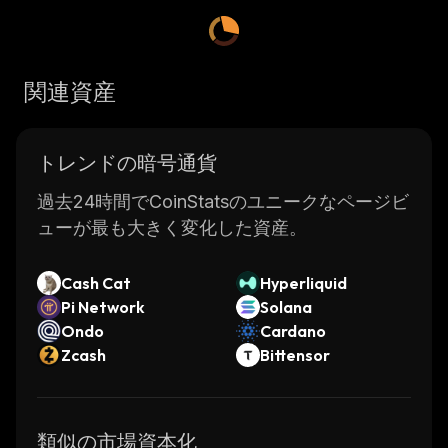
secure, with advanced encryption technology
and distributed ledger technology (DLT)
providing robust security measures.
関連資産
Additionally, the platform has been designed
with scalability in mind, allowing it to handle
large volumes of transactions quickly and
トレンドの暗号通貨
efficiently.
TETU was developed by a team of
過去24時間でCoinStatsのユニークなページビ
experienced professionals from the
ューが最も大きく変化した資産。
blockchain industry who have extensive
experience in developing innovative solutions
Cash Cat
Hyperliquid
for the financial sector. The team has worked
Pi Network
Solana
hard to create an efficient platform that meets
Ondo
Cardano
all the needs of its users while ensuring
Zcash
Bittensor
maximum security. With its intuitive user
interface and powerful features, TETU makes
it easy for users to access their digital assets
類似の市場資本化