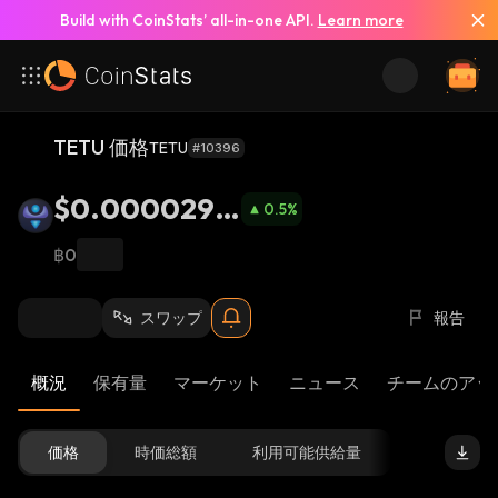
Build with CoinStats’ all-in-one API.
Learn more
TETU 価格
TETU
#10396
$0.0000294
0.5
%
1
฿0
スワップ
報告
概況
保有量
マーケット
ニュース
チームのアッ
価格
時価総額
利用可能供給量