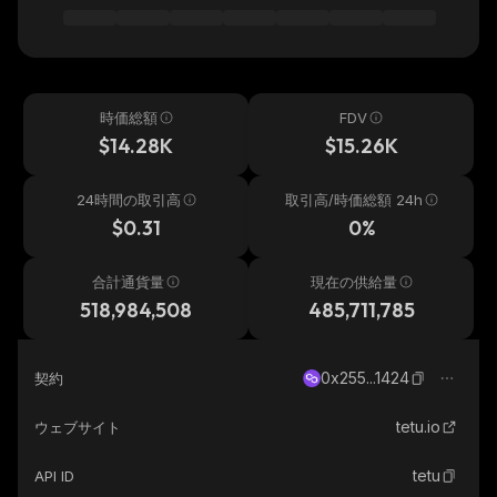
時価総額
FDV
$14.28K
$15.26K
24時間の取引高
取引高/時価総額 24h
$0.31
0%
合計通貨量
現在の供給量
518,984,508
485,711,785
0x255...1424
契約
tetu.io
ウェブサイト
tetu
API ID