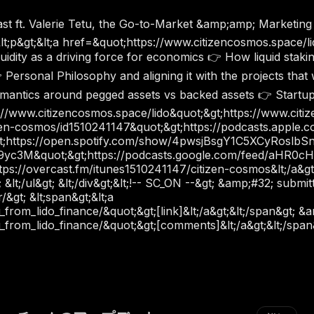
ast ft. Valerie Tetu, the Go-to-Market &amp;amp; Marketing S
t;p&gt;&lt;a href=&quot;https://www.citizencosmos.space/lid
uidity as a driving force for economics 👉 How liquid stakin
ersonal Philosophy and aligning it with the projects that
 semantics around pegged assets vs backed assets 👉 Star
tps://www.citizencosmos.space/lido&quot;&gt;https://www.citi
tizen-cosmos/id1510241147&quot;&gt;https://podcasts.apple.c
https://open.spotify.com/show/4pwsjBsgY1C5XCyRoslbSn&lt;/a
c3M&quot;&gt;https://podcasts.google.com/feed/aHR0cHM
s://overcast.fm/itunes1510241147/citizen-cosmos&lt;/a&gt;&lt
lt;/ul&gt; &lt;/div&gt;&lt;!-- SC_ON --&gt; &amp;#32; submit
gt; &lt;span&gt;&lt;a
m_lido_finance/&quot;&gt;[link]&lt;/a&gt;&lt;/span&gt; &am
rom_lido_finance/&quot;&gt;[comments]&lt;/a&gt;&lt;/span