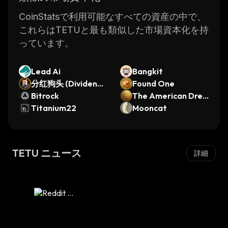
without having to worry about security or
scalability issues.
CoinStatsで利用可能なすべての資産の中で、
The platform also offers a range of tools that
これらはTETUと最も類似した市場資本化を持
make it easier for developers to create dApps
っています。
on the TETU network. These tools include
APIs that allow developers to interact with the
Lead Ai
Bangkit
blockchain easily and securely. Additionally,
分红狗头 (Dividend
Found One
there are various SDKs available which enable
Dog Head)
Bitrock
The American Drea
developers to quickly develop dApps on top
Titanium22
m
Mooncat
of the TETU network.
Overall, TETU is an innovative platform that
provides users with a secure and reliable way
TETU ニュース
詳細
of managing their digital assets. With its
advanced encryption technology and
distributed ledger technology (DLT), TETU
ensures maximum security while providing an
intuitive user interface for accessing digital
assets quickly and easily.