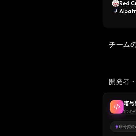
Red C
Albatr
チーム
開発者・
暗号
1つのA
暗号資産A