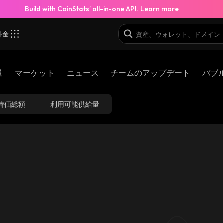
Build with CoinStats’ all-in-one API.
Learn more
料金
量
マーケット
ニュース
チームのアップデート
バブ
時価総額
利用可能供給量