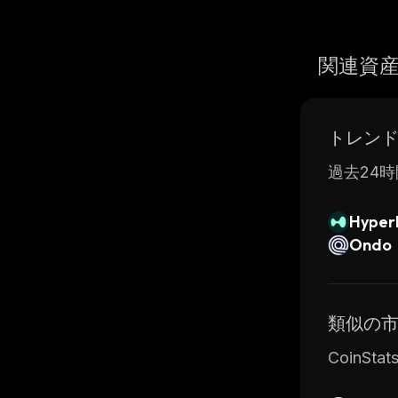
関連資
トレン
過去24時
Hyperl
Ondo
類似の
CoinS