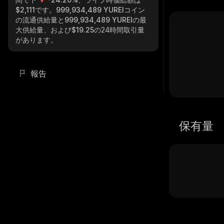
$2,111
です。
999,934,489 YUREI
コイン
の流通供給量と
999,934,489 YUREI
の最
大供給量、および
$19.25
の24時間取引量
があります。
報告
保有量