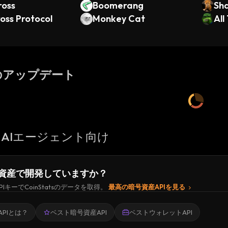
ross
Boomerang
Sha
oss Protocol
Monkey Cat
All
のアップデート
AIエージェント向け
資産で開発していますか？
PIキーでCoinStatsのデータを取得。
最高の暗号資産APIを見る
PIとは？
ベスト暗号資産API
ベストウォレットAPI