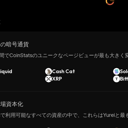
産
ドの暗号通貨
間でCoinStatsのユニークなページビューが最も大き
iquid
Cash Cat
So
XRP
Bit
市場資本化
tatsで利用可能なすべての資産の中で、これらはYure