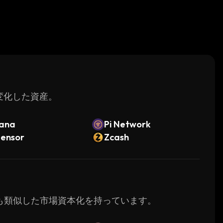
く変化した資産。
lana
Pi Network
tensor
Zcash
iと最も類似した市場資本化を持っています。