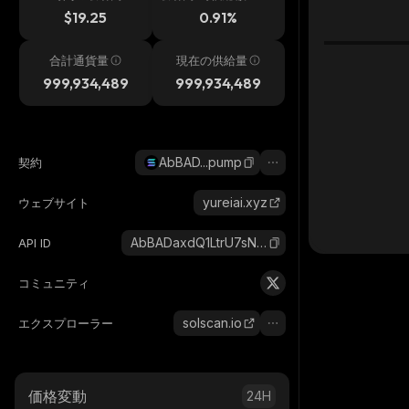
h
$19.25
0.91%
合計通貨量
現在の供給量
999,934,489
999,934,489
AbBAD...pump
契約
yureiai.xyz
ウェブサイト
AbBADaxdQ1LtrU7sN9xvf4326ECSYbsUB37ddbRrpump_solana
API ID
コミュニティ
solscan.io
エクスプローラー
価格変動
24H