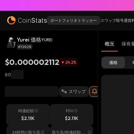
ポートフォリオトラッカー
スワップ
暗号通貨
Yurei 価格
YUREI
概況
保有
#13928
$0.000002112
24.2
%
価格
฿0
スワップ
時価総額
FDV
$2.11K
$2.11K
24時間の取引高
取引高/時価総額 24