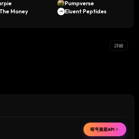
rpie
Pumpverse
 The Money
Eluent Peptides
詳細
暗号資産API