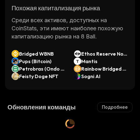
Похожая капитализация рынка
Среди всех активов, доступных на
CoinStats, эти имеют наиболее похожую
капитализацию рынка на 8 Ball.
Bridged WBNB
Ethos Reserve Not
Pups (Bitcoin)
e
Mantis
Petrobras (Ondo T
Rainbow Bridged D
okenized Stock)
Feisty Doge NFT
AI (Near Protocol)
Sogni AI
Обновления команды
Подробнее