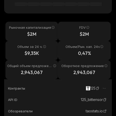
Рыночная капитализация
FDV
$2M
$2M
Объем за 24 ч.
Объем/Рын. кап. 24ч
$9,35K
0,47%
Общий объем предложени
Оборотное предложение
я
2,943,067
2,943,067
125
Контракты
125_bittensor
API ID
taostats.io
Обозреватели