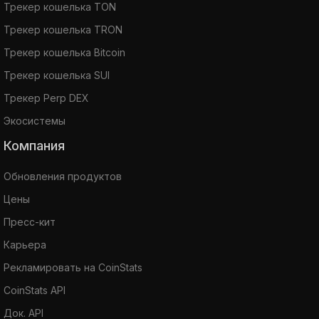
Трекер кошелька TON
Трекер кошелька TRON
Трекер кошелька Bitcoin
Трекер кошелька SUI
Трекер Perp DEX
Экосистемы
Компания
Обновления продуктов
Цены
Пресс-кит
Карьера
Рекламировать на CoinStats
CoinStats API
Док. API