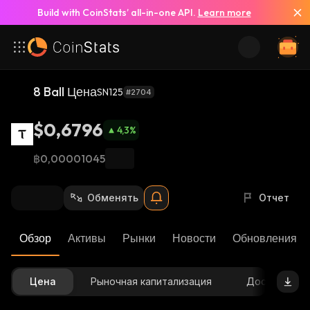
Build with CoinStats’ all-in-one API.
Learn more
8 Ball Цена
SN125
#2704
$0,6796
4,3
%
฿0,00001045
Обменять
Отчет
Обзор
Активы
Рынки
Новости
Обновления К
Цена
Рыночная капитализация
Доступное 