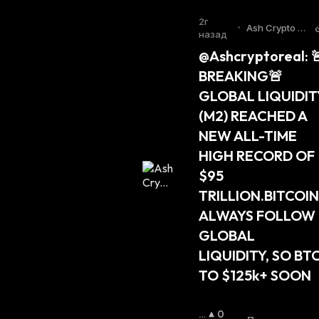
В
Ающи
Ы
Йся
:
2г
•
Ash Crypto T
Ш
назад
witter
А
@Ashcryptoreal: 🚨
Ю
BREAKING🚨 
Щ
И
GLOBAL LIQUIDITY
Й
(M2) REACHED A 
С
Я
NEW ALL-TIME 
:
HIGH RECORD OF 
$95 
TRILLION.BITCOIN 
ALWAYS FOLLOW 
GLOBAL 
LIQUIDITY, SO BTC
TO $125k+ SOON
П
0