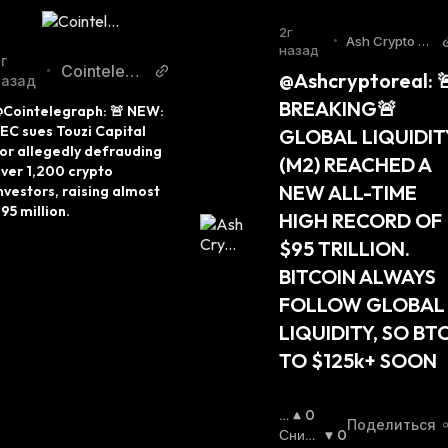
2г
•
Ash Crypto T
назад
witter
г
Cointelegr
•
@Ashcryptoreal: 🚨
назад
aph Twitter
BREAKING🚨 
Cointelegraph: 🚨 NEW: 
EC sues Touzi Capital 
GLOBAL LIQUIDITY
or allegedly defrauding 
(M2) REACHED A 
ver 1,200 crypto 
NEW ALL-TIME 
nvestors, raising almost 
95 million.
HIGH RECORD OF 
$95 TRILLION. 
BITCOIN ALWAYS 
FOLLOW GLOBAL 
LIQUIDITY, SO BTC
TO $125k+ SOON
П
0
Поделиться
О
Сниж
0