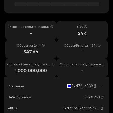
Рыночная капитализация
FDV
-
$4K
Объем за 24 ч.
Объем/Рын. кап. 24ч
$47,66
-
Общий объем предложени
Оборотное предложение
я
1,000,000,000
-
0xd72...c368
Контракты
9-5.sucks
Веб-Страница
0xd727e37dccd5720d1e3849606d3ab669cb68c368_base
API ID