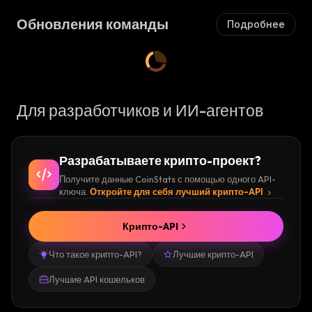
А
Ю
Обновления команды
Подробнее
Ю
Щ
Щ
И
Й
С
Я
:
Для разработчиков и ИИ-агентов
Разрабатываете крипто-проект?
Получите данные CoinStats с помощью одного API-
ключа.
Откройте для себя лучший крипто-API
Крипто-API
Что такое крипто-API?
Лучшие крипто-API
Лучшие API кошельков