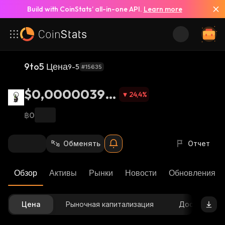
Build with CoinStats’ all-in-one API.
Learn more
9to5 Цена
9-5
#15635
$0,00000399
24,4
%
6
฿0
Обменять
Отчет
Обзор
Активы
Рынки
Новости
Обновления К
Цена
Рыночная капитализация
Доступное 