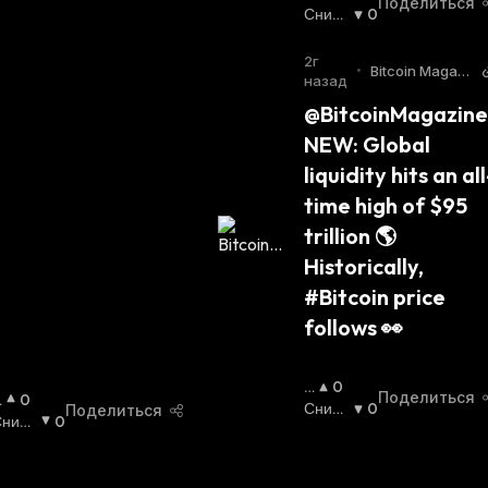
Поделиться
О
Сниж
0
В
Ающи
Ы
Йся
:
2г
•
Bitcoin Magazi
Ш
назад
ne Twitter
А
@BitcoinMagazine:
Ю
NEW: Global 
Щ
И
liquidity hits an all
Й
time high of $95 
С
Я
trillion 🌎 
:
Historically, 
#Bitcoin price 
follows 👀
П
0
Поделиться
П
0
О
Сниж
0
Поделиться
Сниж
0
В
Ающи
Ающи
Ы
Йся
:
Ы
ся
:
Ш
Ш