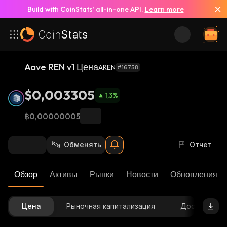
Build with CoinStats’ all-in-one API.
Learn more
Aave REN v1 Цена
AREN
#16758
$0,003305
1,3
%
฿0,00000005
Обменять
Отчет
Обзор
Активы
Рынки
Новости
Обновления К
Цена
Рыночная капитализация
Доступное 