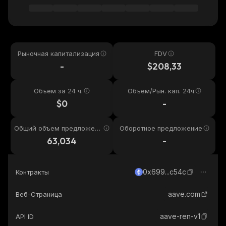
Рыночная капитализация
FDV
-
$208,33
Объем за 24 ч.
Объем/Рын. кап. 24ч
$0
-
Общий объем предложени
Оборотное предложение
я
63,034
-
0x699...c54c
Контракты
aave.com
Веб-Страница
aave-ren-v1
API ID