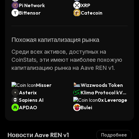
Pi Network
XRP
Bittensor
Catecoin
Похожая капитализация рынка
Среди всех активов, доступных на
CoinStats, эти имеют наиболее похожую
капитализацию рынка на Aave REN v1.
Misser
Wizzwoods Token
Asterix
Klima Protocol kVC
Sapiens AI
M
0x Leverage
APDAO
Bulei
Новости Aave REN v1
Подробнее