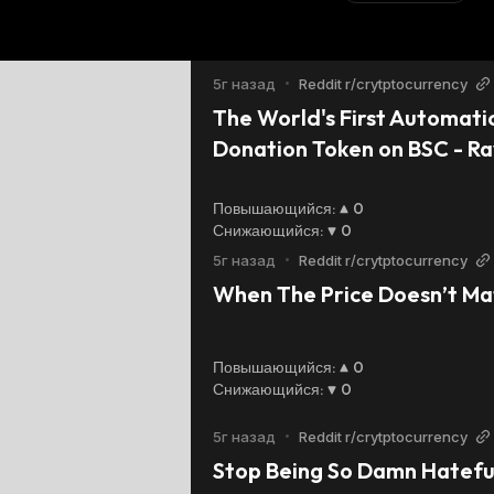
5г назад
•
Reddit r/crytptocurrency
The World's First Automatic
Donation Token on BSC - R
Повышающийся
:
0
Снижающийся
:
0
5г назад
•
Reddit r/crytptocurrency
When The Price Doesn’t Ma
Повышающийся
:
0
Снижающийся
:
0
5г назад
•
Reddit r/crytptocurrency
Stop Being So Damn Hatefu