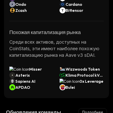
Ondo
Cardano
Zcash
Bittensor
Похожая капитализация рынка
Среди всех активов, доступных на
CoinStats, эти имеют наиболее похожую
капитализацию рынка на Aave v3 sDAI.
Misser
Wizzwoods Token
Asterix
Klima Protocol kVC
Sapiens AI
M
0x Leverage
APDAO
Bulei
Обновления команды
Подробнее