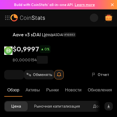
Build with CoinStats’ all-in-one API.
Learn more
Aave v3 sDAI Цена
ASDAI
#16883
$0,9997
0
%
฿0,0000154
Обменять
Отчет
Обзор
Активы
Рынки
Новости
Обновления К
Цена
Рыночная капитализация
Доступное 