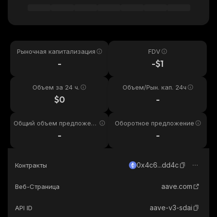
Рыночная капитализация
FDV
-
-$1
Объем за 24 ч.
Объем/Рын. кап. 24ч
$0
-
Общий объем предложени
Оборотное предложение
я
-
-
0x4c6...dd4c
Контракты
aave.com
Веб-Страница
aave-v3-sdai
API ID