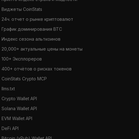
Виджеты CoinStats
24ч. отчет о рынке криптовалют
График доминирования BTC
Индекс сезона альткоинов
20,000+ актуальные цены на монеты
100+ Эксплореров
400+ отчётов о рисках токенов
CoinStats Crypto MCP
llms.txt
Crypto Wallet API
Solana Wallet API
EVM Wallet API
DeFi API
Bitcoin (xPub) Wallet API