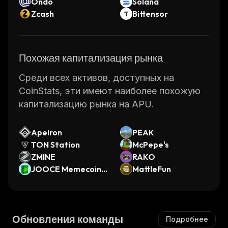
Ondo
Solana
Zcash
Bittensor
Похожая капитализация рынка
Среди всех активов, доступных на
CoinStats, эти имеют наиболее похожую
капитализацию рынка на APU.
Apeiron
PEAK
TON Station
McPepe's
ZMINE
RAKO
JOOCE Memecoin I
MattleFun
ndex
Обновления команды
Подробнее