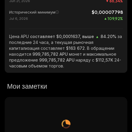
86,34
%
Jun 21, 2026
$0,00007798
Исторический минимум
109,92
%
Jul 6, 2026
Цена APU
составляет $0,0001637, выше
84.20%
за
последние 24 часа, а текущая рыночная
капитализация составляет
$163 672
. В обращении
находится
999,785,782 APU
монет и максимальное
предложение
999,785,782 APU
наряду с
$112,57K
24-
часовым объемом торгов.
Мои заметки