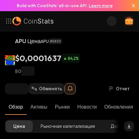
Build with CoinStats’ all-in-one API.
Learn more
APU Цена
APU
#5833
$0,0001637
84,2
%
฿0
Обменять
Отчет
Обзор
Активы
Рынки
Новости
Обновления К
Цена
Рыночная капитализация
Доступное 