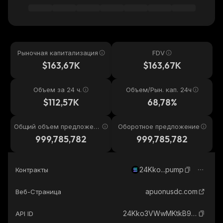
Рыночная капитализация
FDV
$163,67K
$163,67K
Объем за 24 ч.
Объем/Рын. кап. 24ч
$112,57K
68,78%
Общий объем предложени
Оборотное предложение
я
999,785,782
999,785,782
24Kko...pump
Контракты
apuonusdc.com
Веб-Страница
24Kko3VWwMKtkB9CVct2ZAZgJzb2R2iNrYxCpTYFpump_solana
API ID