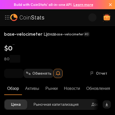
Build with CoinStats’ all-in-one API.
Learn more
base-velocimeter Цена
base-velocimeter
#0
$0
฿0
Обменять
Отчет
Обзор
Активы
Рынки
Новости
Обновления К
Цена
Рыночная капитализация
Доступное 