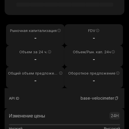
Рыночная капитализация
FDV
-
-
Объем за 24 ч.
Объем/Рын. кап. 24ч
-
-
Общий объем предложени
Оборотное предложение
я
-
-
base-velocimeter
API ID
Изменение цены
24H
Низкий
Высокий