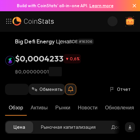
Build with CoinStats’ all-in-one API.
Learn more
Big Defi Energy Цена
BDE
#16306
$0,0004233
0,6
%
฿0,00000001
Обменять
Отчет
Обзор
Активы
Рынки
Новости
Обновления К
Цена
Рыночная капитализация
Доступное 