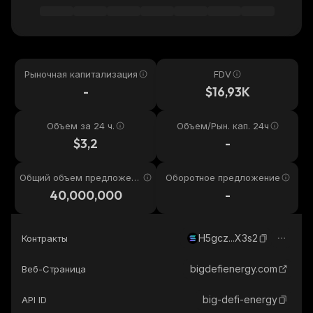
Рыночная капитализация
FDV
-
$16,93K
Объем за 24 ч.
Объем/Рын. кап. 24ч
$3,2
-
Общий объем предложени
Оборотное предложение
я
40,000,000
-
H5gcz...X3s2
Контракты
bigdefienergy.com
Веб-Страница
big-defi-energy
API ID