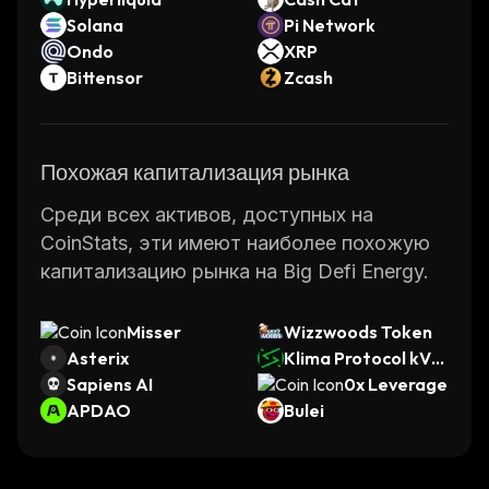
Solana
Pi Network
Ondo
XRP
Bittensor
Zcash
Похожая капитализация рынка
Среди всех активов, доступных на
CoinStats, эти имеют наиболее похожую
капитализацию рынка на Big Defi Energy.
Misser
Wizzwoods Token
Asterix
Klima Protocol kVC
Sapiens AI
M
0x Leverage
APDAO
Bulei