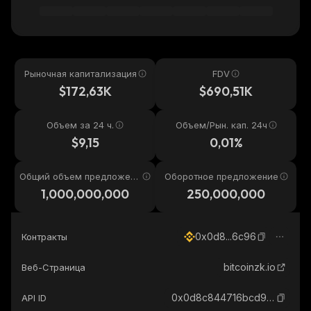
Рыночная капитализация
FDV
$172,63K
$690,51K
Объем за 24 ч.
Объем/Рын. кап. 24ч
$9,15
0,01%
Общий объем предложени
Оборотное предложение
я
1,000,000,000
250,000,000
0x0d8...6c96
Контракты
bitcoinzk.io
Веб-Страница
0x0d8c844716bcd981d9b6d3f2ccf5364129086c96_binance_smart
API ID