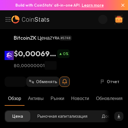
Build with CoinStats’ all-in-one API.
Learn more
BitcoinZK Цена
ZYRA
#5748
$0,000690
0
%
5
฿0,00000001
Обменять
Отчет
Обзор
Активы
Рынки
Новости
Обновления К
Цена
Рыночная капитализация
Доступное 