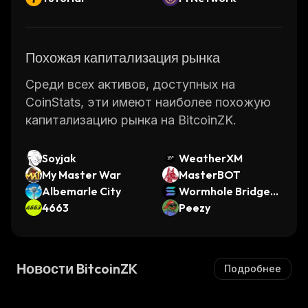
Похожая капитализация рынка
Среди всех активов, доступных на
CoinStats, эти имеют наиболее похожую
капитализацию рынка на BitcoinZK.
Soyjak
WeatherXM
My Master War
MasterBOT
Albemarle City
Wormhole Bridged
4663
SOL
Peezy
Новости BitcoinZK
Подробнее